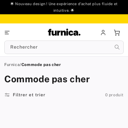
u
🌟 Nouveau design ! Une expérience d'achat plus fluide et
ontenu
intuitive. 🌟
Se
Panie
connecter
Rechercher
Furnica
/
Commode pas cher
Commode pas cher
Filtrer et trier
0 produit