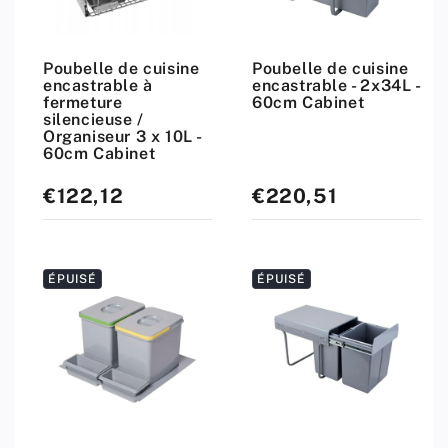
Poubelle de cuisine
Poubelle de cuisine
encastrable à
encastrable - 2x34L -
fermeture
60cm Cabinet
silencieuse /
Organiseur 3 x 10L -
60cm Cabinet
€122,12
€220,51
Prix
Prix
standard
standard
ÉPUISÉ
ÉPUISÉ