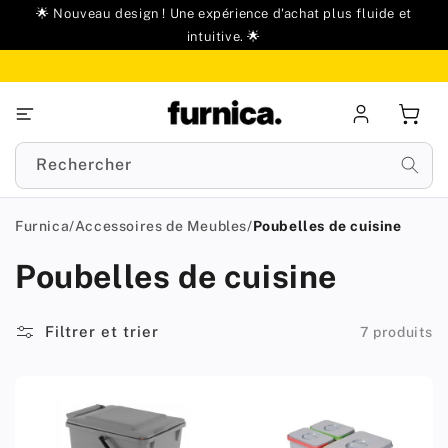
u
🌟 Nouveau design ! Une expérience d'achat plus fluide et
ontenu
intuitive. 🌟
Se
Panie
connecter
Rechercher
Furnica
/
Accessoires de Meubles
/
Poubelles de cuisine
Poubelles de cuisine
Filtrer et trier
7 produits