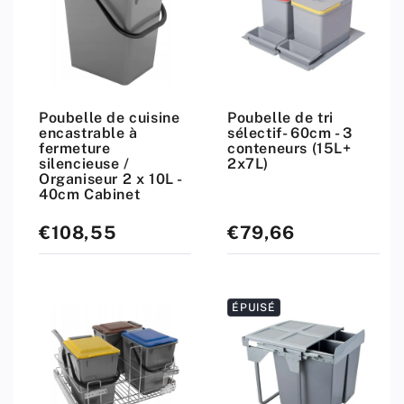
Poubelle de cuisine
Poubelle de tri
encastrable à
sélectif- 60cm - 3
fermeture
conteneurs (15L+
silencieuse /
2x7L)
Organiseur 2 x 10L -
40cm Cabinet
€108,55
€79,66
Prix
Prix
standard
standard
ÉPUISÉ