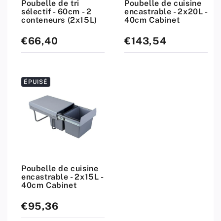
Poubelle de tri
Poubelle de cuisine
sélectif - 60cm - 2
encastrable - 2x20L -
conteneurs (2x15L)
40cm Cabinet
€66,40
€143,54
Prix
Prix
standard
standard
ÉPUISÉ
Poubelle de cuisine
encastrable - 2x15L -
40cm Cabinet
€95,36
Prix
standard