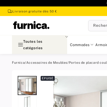
u
ontenu
Livraison gratuite dès 50 €
Recher
Toutes les
Commodes
Armoi
catégories
Furnica
/
Accessoires de Meubles
/
Portes de placard cou
Passer aux
ÉPUISÉ
informations
produit