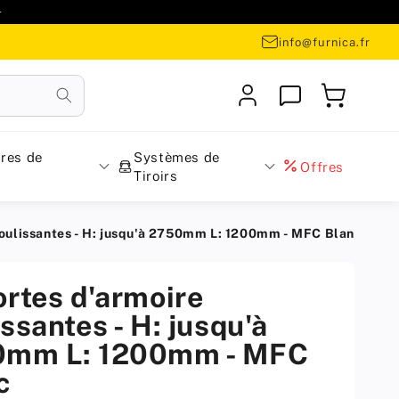

info@furnica.fr
Se
Panier
connecter
res de
Systèmes de
Offres
Tiroirs
coulissantes - H: jusqu'à 2750mm L: 1200mm - MFC Blanc
ortes d'armoire
ssantes - H: jusqu'à
mm L: 1200mm - MFC
c