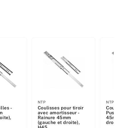
Fabricant
Fabricant
NTP
NTP
lles -
Coulisses pour tiroir
Coulisses 
:
:
m
avec amortisseur -
Push to O
oite),
Rainure 45mm
45mm (ga
(gauche et droite),
droite), 
H45