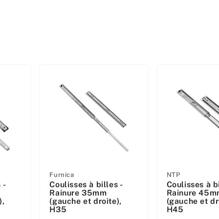
Fabricant
Fabricant
Furnica
NTP
 -
Coulisses à billes -
Coulisses à bi
:
:
Rainure 35mm
Rainure 45m
),
(gauche et droite),
(gauche et dr
H35
H45