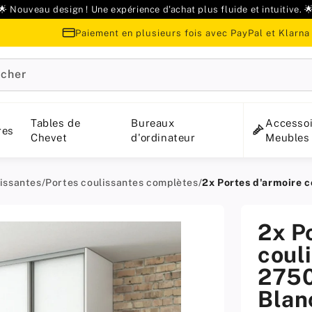
🌟 Nouveau design ! Une expérience d'achat plus fluide et intuitive. 
Paiement en plusieurs fois avec PayPal et Klarna
cher
Tables de
Bureaux
Accessoi
res
Chevet
d'ordinateur
Meubles
lissantes
/
Portes coulissantes complètes
/
2x Portes d'armoire 
2x P
couli
2750
Blan