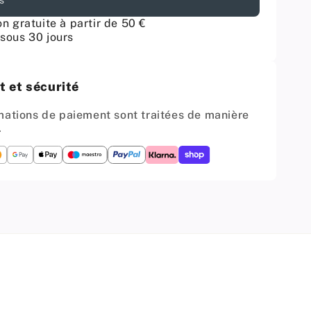
s
2x
Portes
on gratuite à partir de 50 €
armoire
d&#39;armoire
sous 30 jours
santes
coulissantes
-
H:
 et sécurité
#39;à
jusqu&#39;à
mm
2750mm
mations de paiement sont traitées de manière
L:
.
mm
1200mm
-
MFC
Blanc