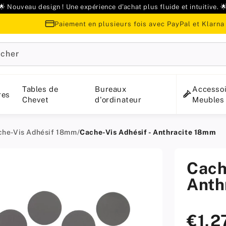
🌟 Nouveau design ! Une expérience d'achat plus fluide et intuitive. 
Paiement en plusieurs fois avec PayPal et Klarna
cher
Tables de
Bureaux
Accessoi
res
Chevet
d'ordinateur
Meubles
che-Vis Adhésif 18mm
/
Cache-Vis Adhésif - Anthracite 18mm
Cach
Anth
€1,2
Prix
standard