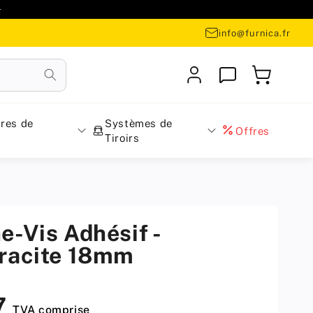

info@furnica.fr
Se
Panier
connecter
res de
Systèmes de
Offres
Tiroirs
e-Vis Adhésif -
racite 18mm
7
TVA comprise