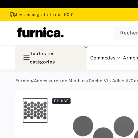
u
ontenu
Livraison gratuite dès 50 €
Recher
Toutes les
Commodes
Armoi
catégories
Furnica
/
Accessoires de Meubles
/
Cache-Vis Adhésif
/
Ca
Passer aux
ÉPUISÉ
informations
produit