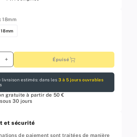
:
18mm
18mm
Épuisé
er
Augmenter
la
é
quantité
 livraison estimés: dans les
3 à 5 jours ouvrables
pour
s
-
Cache-
Vis
on gratuite à partir de 50 €
f
Adhésif
sous 30 jours
-
cite
Anthracite
18mm
 et sécurité
mations de paiement sont traitées de manière