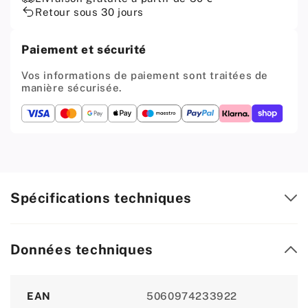
Chaise
Chaise
Retour sous 30 jours
de
de
Salle
Salle
Paiement et sécurité
à
à
Manger
Manger
Vos informations de paiement sont traitées de
/
/
manière sécurisée.
Bureau
Bureau
en
en
Velours
Velours
Matelassé
Matelassé
avec
avec
Pieds
Pieds
en
en
Spécifications techniques
Bois
Bois
-
-
Bleu
Bleu
Marine
Marine
Données techniques
Attribute
Value
EAN
5060974233922