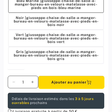
Bleu Marine |giusseppe-chaise-de-salle-a-
manger-bureau-en-velours-matelasse-avec-
pieds-en-bois-bleu-marine
Noir |giusseppe-chaise-de-salle-a-manger-
bureau-en-velours-matelasse-avec-pieds-en-
bois-noir
Vert |giusseppe-chaise-de-salle-a-manger-
bureau-en-velours-matelasse-avec-pieds-en-
bois-vert
Gris |giusseppe-chaise-de-salle-a-manger-
bureau-en-velours-matelasse-avec-pieds-en-
bois-gris
Quantité
Ajouter au panier
Diminuer
Augmenter
la
la
quantité
quantité
Délais de livraison estimés: dans les
3 à 5 jours
pour
pour
ouvrables
prochains
GIUSSEPPE
GIUSSEPPE
-
-
Livraison gratuite à partir de 50 €