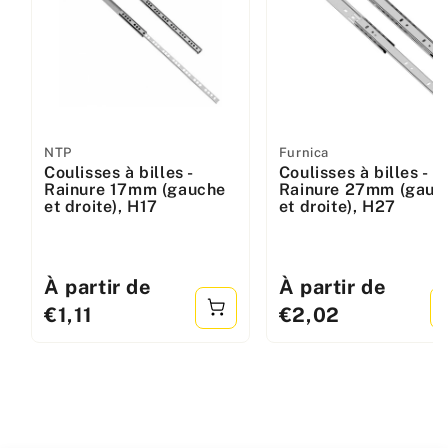
Fabricant
NTP
Fabricant
Furnica
Coulisses à billes -
Coulisses à billes -
:
:
Rainure 17mm (gauche
Rainure 27mm (gauc
et droite), H17
et droite), H27
Prix
À partir de
Prix
À partir de
standard
standard
€1,11
€2,02