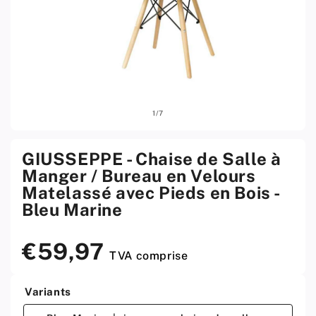
Ouvrir
Ouvri
sur
1
/
7
le
le
média
médi
1
2
w
w
GIUSSEPPE - Chaise de Salle à
menu
men
Manger / Bureau en Velours
modal
moda
Matelassé avec Pieds en Bois -
Bleu Marine
€59,97
Prix
TVA comprise
standard
Variants