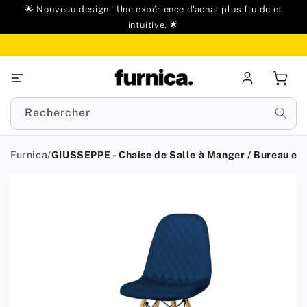
u
🌟 Nouveau design ! Une expérience d'achat plus fluide et
ontenu
intuitive. 🌟
Se
Panie
connecter
Rechercher
Furnica
/
GIUSSEPPE - Chaise de Salle à Manger / Bureau en 
Passer aux
informations
produit