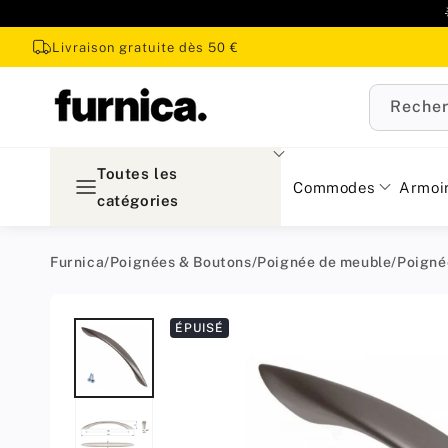
u
ontenu
Livraison gratuite dès 50 €
Recher
Toutes les
Commodes
Armoi
catégories
Furnica
/
Poignées & Boutons
/
Poignée de meuble
/
Poigné
Passer aux
ÉPUISÉ
informations
produit