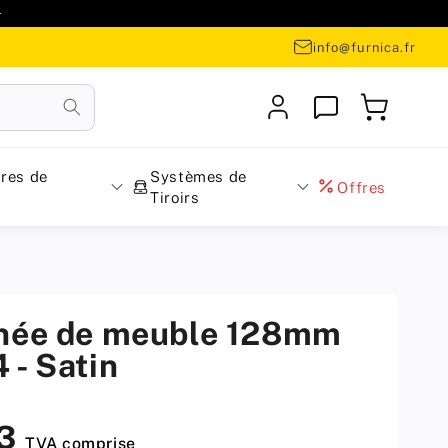

info@furnica.fr
Se
Panier
connecter
res de
Systèmes de
Offres
Tiroirs
née de meuble 128mm
 - Satin
43
TVA comprise