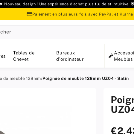
🌟 Nouveau design ! Une expérience d'achat plus fluide et intuitive. 
Paiement en plusieurs fois avec PayPal et Klarna
cher
Tables de
Bureaux
Accessoi
res
Chevet
d'ordinateur
Meubles
e de meuble 128mm
/
Poignée de meuble 128mm UZ04 - Satin
Poig
UZ04
€2,
Prix
standard