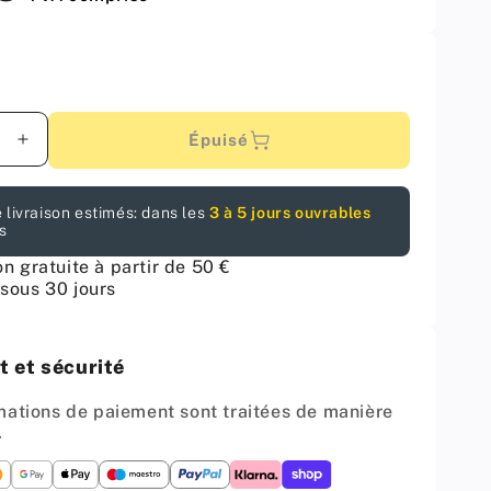
Épuisé
er
Augmenter
la
é
quantité
 livraison estimés: dans les
3 à 5 jours ouvrables
pour
s
ée
Poignée
de
on gratuite à partir de 50 €
e
meuble
sous 30 jours
m
128mm
UZ04
-
 et sécurité
Satin
mations de paiement sont traitées de manière
.