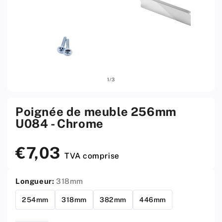
Ouvrir
Ouvri
sur
1
/
3
le
le
média
médi
1
2
w
w
Poignée de meuble 256mm
menu
men
U084 - Chrome
modal
moda
€7,03
Prix
TVA comprise
standard
Longueur:
318mm
254mm
318mm
382mm
446mm