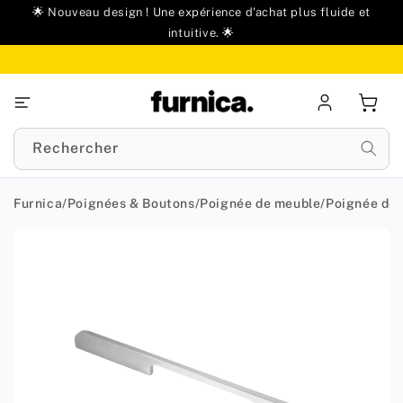
u
🌟 Nouveau design ! Une expérience d'achat plus fluide et
ontenu
intuitive. 🌟
Se
Panie
connecter
Rechercher
Furnica
/
Poignées & Boutons
/
Poignée de meuble
/
Poignée de
Passer aux
informations
produit