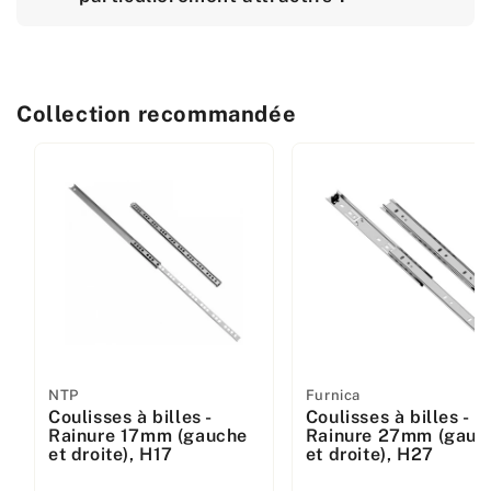
Collection recommandée
Fabricant
NTP
Fabricant
Furnica
Coulisses à billes -
Coulisses à billes -
:
:
Rainure 17mm (gauche
Rainure 27mm (gauc
et droite), H17
et droite), H27