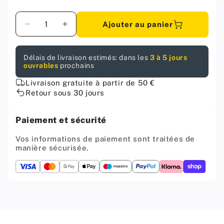
Quantité
Ajouter au panier
Diminuer
Augmenter
la
la
quantité
quantité
Délais de livraison estimés: dans les
3 à 5 jours
pour
pour
ouvrables
prochains
Poignée
Poignée
de
de
Livraison gratuite à partir de 50 €
meuble
meuble
Retour sous 30 jours
256mm
256mm
U084
U084
Paiement et sécurité
-
-
Chrome
Chrome
Vos informations de paiement sont traitées de
manière sécurisée.