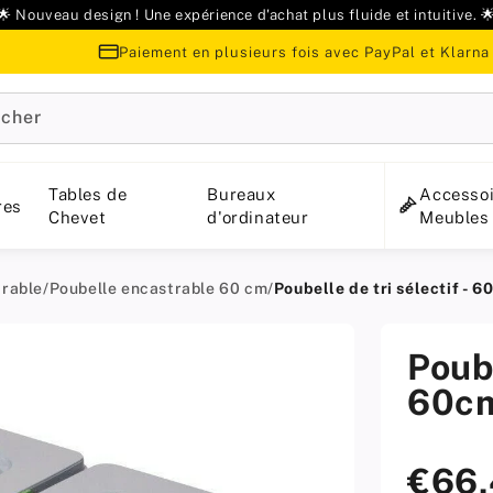
🌟 Nouveau design ! Une expérience d'achat plus fluide et intuitive. 
Paiement en plusieurs fois avec PayPal et Klarna
cher
Tables de
Bureaux
Accessoi
res
Chevet
d'ordinateur
Meubles
trable
/
Poubelle encastrable 60 cm
/
Poubelle de tri sélectif - 
Poube
60cm
€66
Prix
standard