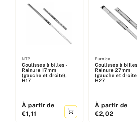
Fabricant
Fabricant
NTP
Furnica
Coulisses à billes -
Coulisses à billes
:
:
Rainure 17mm
Rainure 27mm
(gauche et droite),
(gauche et droite
H17
H27
Prix
Prix
À partir de
À partir de
standard
standard
€1,11
€2,02