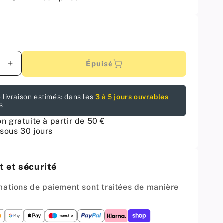
Épuisé
er
Augmenter
la
é
quantité
 livraison estimés: dans les
3 à 5 jours ouvrables
pour
s
le
Poubelle
de
on gratuite à partir de 50 €
tri
sous 30 jours
sélectif
-
60cm
 et sécurité
-
2
mations de paiement sont traitées de manière
eurs
conteneurs
.
)
(2x15L)