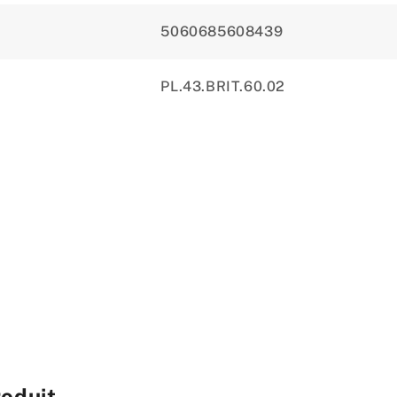
5060685608439
PL.43.BRIT.60.02
roduit