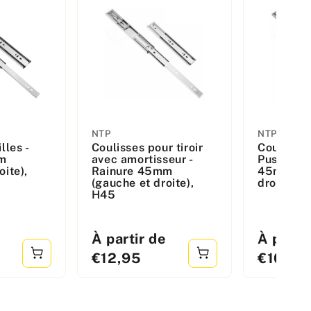
Fabricant
Fabricant
NTP
NTP
lles -
Coulisses pour tiroir
Coulisses 
:
:
m
avec amortisseur -
Push to O
oite),
Rainure 45mm
45mm (ga
(gauche et droite),
droite), 
H45
Prix
Prix
e
À partir de
À parti
standard
standard
€12,95
€10,28