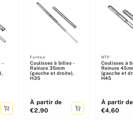
Fabricant
Fabricant
Furnica
NTP
 -
Coulisses à billes -
Coulisses à bi
:
:
Rainure 35mm
Rainure 45m
),
(gauche et droite),
(gauche et dr
H35
H45
Prix
Prix
À partir de
À partir d
standard
standard
€2,90
€4,60