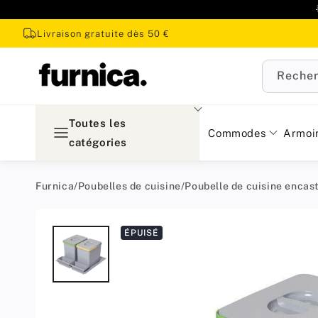
u
ontenu
Livraison gratuite dès 50 €
Recher
Toutes les
Commodes
Armoi
catégories
Furnica
/
Poubelles de cuisine
/
Poubelle de cuisine encas
Passer aux
ÉPUISÉ
informations
produit