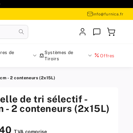

info@furnica.fr
Se
Panier
connecter
res de
Systèmes de
Offres
Tiroirs
60cm - 2 conteneurs (2x15L)
lle de tri sélectif -
 - 2 conteneurs (2x15L)
,40
TVA comprise