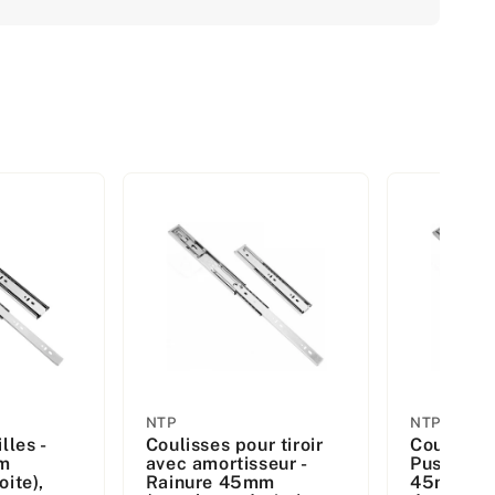
Fabricant
Fabricant
NTP
NTP
lles -
Coulisses pour tiroir
Coulisses 
:
:
m
avec amortisseur -
Push to O
oite),
Rainure 45mm
45mm (ga