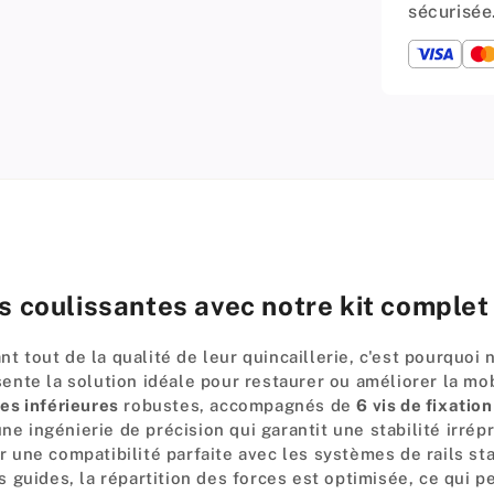
Roues
sécurisée
Inférie
+
6
Vis
(Poign
Noah)
es coulissantes avec notre kit comple
tout de la qualité de leur quincaillerie, c'est pourquoi 
nte la solution idéale pour restaurer ou améliorer la mob
es inférieures
robustes, accompagnés de
6 vis de fixation
une ingénierie de précision qui garantit une stabilité irr
une compatibilité parfaite avec les systèmes de rails sta
 guides, la répartition des forces est optimisée, ce qui 