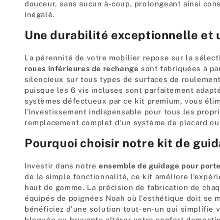
douceur, sans aucun à-coup, prolongeant ainsi cons
inégalé.
Une durabilité exceptionnelle et 
La pérennité de votre mobilier repose sur la sélec
roues inférieures de rechange
sont fabriquées à par
silencieux sur tous types de surfaces de roulemen
puisque les 6 vis incluses sont parfaitement adapt
systèmes défectueux par ce kit premium, vous élimi
l'investissement indispensable pour tous les proprié
remplacement complet d'un système de placard ou
Pourquoi choisir notre kit de gu
Investir dans notre
ensemble de guidage pour porte
de la simple fonctionnalité, ce kit améliore l'expé
haut de gamme. La précision de fabrication de cha
équipés de poignées Noah où l'esthétique doit se m
bénéficiez d'une solution tout-en-un qui simplifie 
bloquée ou bruyante altérer votre confort domestiqu