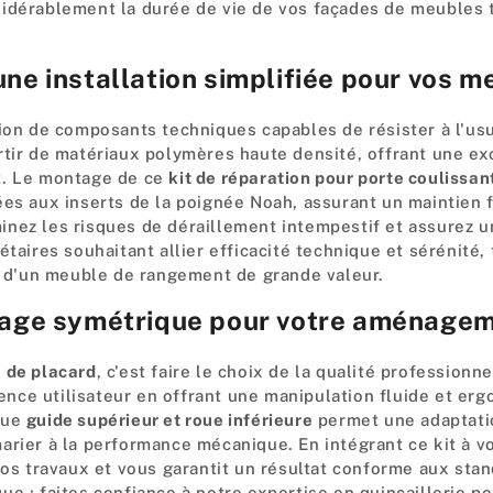
idérablement la durée de vie de vos façades de meubles to
une installation simplifiée pour vos m
tion de composants techniques capables de résister à l'u
tir de matériaux polymères haute densité, offrant une exc
t. Le montage de ce
kit de réparation pour porte coulissan
ées aux inserts de la poignée Noah, assurant un maintien 
nez les risques de déraillement intempestif et assurez un
taires souhaitant allier efficacité technique et sérénité,
 d'un meuble de rangement de grande valeur.
idage symétrique pour votre aménagem
 de placard
, c'est faire le choix de la qualité profession
rience utilisateur en offrant une manipulation fluide et er
que
guide supérieur et roue inférieure
permet une adaptatio
arier à la performance mécanique. En intégrant ce kit à v
vos travaux et vous garantit un résultat conforme aux stand
e ; faites confiance à notre expertise en quincaillerie p