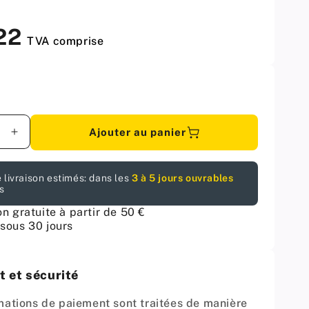
,22
TVA comprise
Ajouter au panier
er
Augmenter
la
é
quantité
 livraison estimés: dans les
3 à 5 jours ouvrables
pour
s
ble
Ensemble
de
on gratuite à partir de 50 €
2
sous 30 jours
s
Guides
eurs
Supérieurs
iques
Symétriques
 et sécurité
+
2
mations de paiement sont traitées de manière