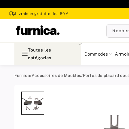
u
ontenu
Livraison gratuite dès 50 €
Recher
Toutes les
Commodes
Armoi
catégories
Furnica
/
Accessoires de Meubles
/
Portes de placard cou
Passer aux
informations
produit