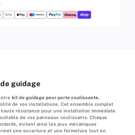
Roues
.
ures
Inférieures
+
6
Vis
ée
(Poignée
Noah)
t de guidage
notre
kit de guidage pour porte coulissante
,
ilité de vos installations. Cet ensemble complet
haute résistance pour une installation immédiate
éprochable de vos panneaux coulissants. Chaque
ndards, évitant ainsi les jeux mécaniques
permet une ouverture et une fermeture tout en