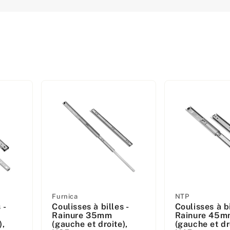
Fabricant
Fabricant
Furnica
NTP
 -
Coulisses à billes -
Coulisses à bi
:
:
Rainure 35mm
Rainure 45m
),
(gauche et droite),
(gauche et dr