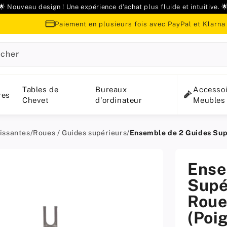
🌟 Nouveau design ! Une expérience d'achat plus fluide et intuitive. 
Paiement en plusieurs fois avec PayPal et Klarna
cher
Tables de
Bureaux
Accessoi
res
Chevet
d'ordinateur
Meubles
lissantes
/
Roues / Guides supérieurs
/
Ensemble de 2 Guides Supé
Ense
Supé
Roue
(Poi