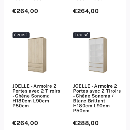
€264,00
€264,00
Prix
Prix
standard
standard
ÉPUISÉ
ÉPUISÉ
JOELLE - Armoire 2
JOELLE - Armoire 2
Portes avec 2 Tiroirs
Portes avec 2 Tiroirs
- Chêne Sonoma
- Chêne Sonoma /
H180cm L90cm
Blanc Brillant
P50cm
H180cm L90cm
P50cm
€264,00
€288,00
Prix
Prix
standard
standard