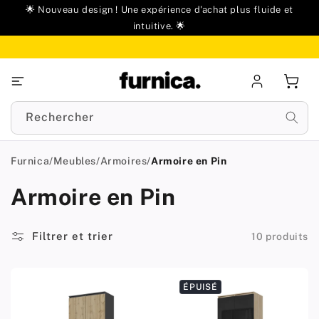
u
🌟 Nouveau design ! Une expérience d'achat plus fluide et
ontenu
intuitive. 🌟
Se
Panie
connecter
Rechercher
Furnica
/
Meubles
/
Armoires
/
Armoire en Pin
Armoire en Pin
Filtrer et trier
10 produits
ÉPUISÉ