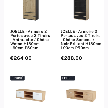
JOELLE - Armoire 2
JOELLE - Armoire 2
Portes avec 2 Tiroirs
Portes avec 2 Tiroirs
- Anthracite / Chêne
- Chêne Sonoma /
Wotan H180cm
Noir Brillant H180cm
L90cm P50cm
L90cm P50cm
€264,00
€288,00
Prix
Prix
standard
standard
ÉPUISÉ
ÉPUISÉ