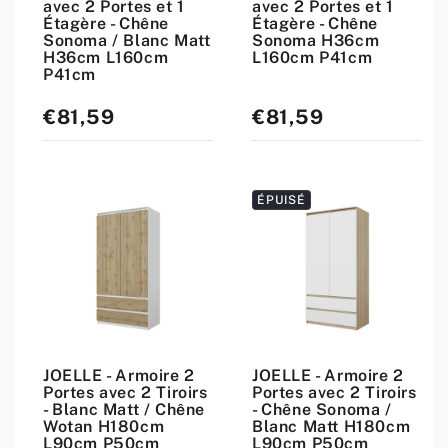
avec 2 Portes et 1
avec 2 Portes et 1
Étagère - Chêne
Étagère - Chêne
Sonoma / Blanc Matt
Sonoma H36cm
H36cm L160cm
L160cm P41cm
P41cm
€81,59
€81,59
Prix
Prix
standard
standard
ÉPUISÉ
JOELLE - Armoire 2
JOELLE - Armoire 2
Portes avec 2 Tiroirs
Portes avec 2 Tiroirs
- Blanc Matt / Chêne
- Chêne Sonoma /
Wotan H180cm
Blanc Matt H180cm
L90cm P50cm
L90cm P50cm