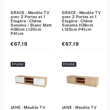
GRACE - Meuble TV
GRACE - Meuble TV
avec 2 Portes et 1
avec 2 Portes et 1
Étagère - Chêne
Étagère - Chêne
Sonoma / Blanc Matt
Sonoma H36cm
H36cm L120cm
L120cm P41cm
P41cm
€67,19
€67,19
Prix
Prix
standard
standard
ÉPUISÉ
ÉPUISÉ
JANE - Meuble TV
JANE - Meuble TV