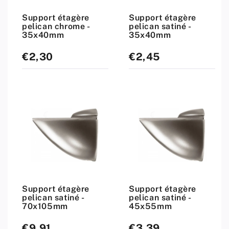
Support étagère
Support étagère
pelican chrome -
pelican satiné -
35x40mm
35x40mm
€2,30
€2,45
Prix
Prix
standard
standard
Support étagère
Support étagère
pelican satiné -
pelican satiné -
70x105mm
45x55mm
€9,91
€3,39
Prix
Prix