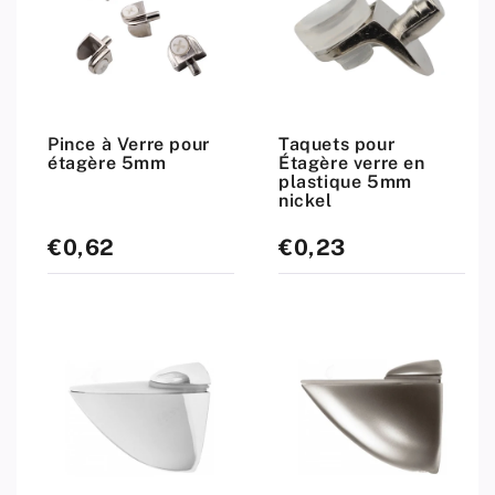
Pince à Verre pour
Taquets pour
étagère 5mm
Étagère verre en
plastique 5mm
nickel
€0,62
€0,23
Prix
Prix
standard
standard