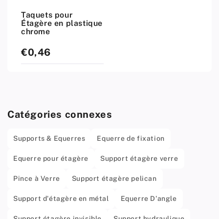
Taquets pour
Étagère en plastique
chrome
€0,46
Prix
standard
Catégories connexes
Supports & Equerres
Equerre de fixation
Equerre pour étagère
Support étagère verre
Pince à Verre
Support étagère pelican
Support d'étagère en métal
Equerre D'angle
Support étagère invisible
Support hydraulique