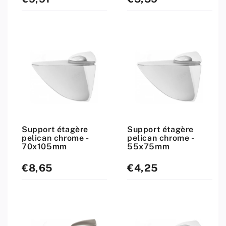
standard
standard
Support étagère
Support étagère
pelican chrome -
pelican chrome -
70x105mm
55x75mm
€8,65
€4,25
Prix
Prix
standard
standard