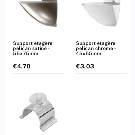
Support étagère
Support étagère
pelican satiné -
pelican chrome -
55x75mm
45x55mm
€4,70
€3,03
Prix
Prix
standard
standard