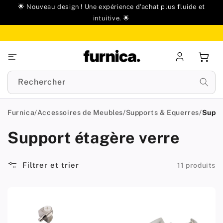
u
🌟 Nouveau design ! Une expérience d'achat plus fluide et
ontenu
intuitive. 🌟
Se
Panie
connecter
Rechercher
Furnica
/
Accessoires de Meubles
/
Supports & Equerres
/
Suppo
Support étagère verre
Filtrer et trier
11 produits