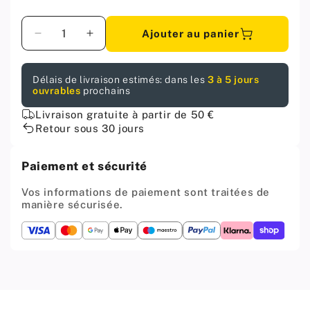
Quantité
Ajouter au panier
Diminuer
Augmenter
la
la
quantité
quantité
Délais de livraison estimés: dans les
3 à 5 jours
pour
pour
ouvrables
prochains
Insert
Insert
fileté
fileté
Livraison gratuite à partir de 50 €
M6
M6
Retour sous 30 jours
8x10mm
8x10mm
-
-
Paiement et sécurité
1
1
pièce
pièce
Vos informations de paiement sont traitées de
manière sécurisée.