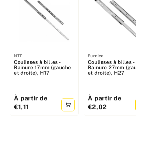
Fabricant
NTP
Fabricant
Furnica
Coulisses à billes -
Coulisses à billes -
:
:
Rainure 17mm (gauche
Rainure 27mm (gauc
et droite), H17
et droite), H27
Prix
À partir de
Prix
À partir de
standard
standard
€1,11
€2,02