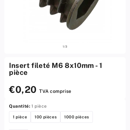
Ouvrir
Ouvri
sur
1
/
3
le
le
média
médi
1
2
w
w
Insert fileté M6 8x10mm - 1
menu
men
pièce
modal
moda
€0,20
Prix
TVA comprise
standard
Quantité:
1 pièce
1 pièce
100 pièces
1000 pièces