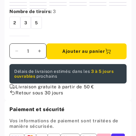
Nombre de tiroirs:
3
2
3
5
Quantité
Ajouter au panier
Diminuer
Augmenter
la
la
quantité
quantité
Délais de livraison estimés: dans les
3 à 5 jours
pour
pour
ouvrables
prochains
NOAH
NOAH
-
-
Livraison gratuite à partir de 50 €
Commode
Commode
Retour sous 30 jours
3
3
Tiroirs
Tiroirs
Paiement et sécurité
et
et
3
3
Vos informations de paiement sont traitées de
Portes
Portes
manière sécurisée.
-
-