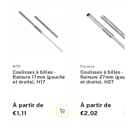
Fabricant
NTP
Fabricant
Furnica
Coulisses à billes -
Coulisses à billes -
:
:
Rainure 17mm (gauche
Rainure 27mm (gauc
et droite), H17
et droite), H27
Prix
À partir de
Prix
À partir de
standard
standard
€1,11
€2,02