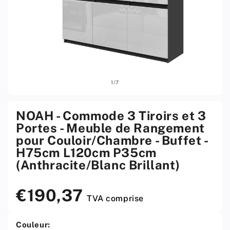
Ouvrir
Ouvri
sur
1
/
7
le
le
média
médi
1
2
w
w
NOAH - Commode 3 Tiroirs et 3
menu
men
Portes - Meuble de Rangement
modal
moda
pour Couloir/Chambre - Buffet -
H75cm L120cm P35cm
(Anthracite/Blanc Brillant)
€190,37
Prix
TVA comprise
standard
Couleur: