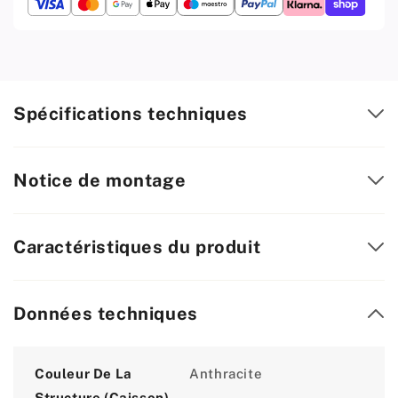
Meuble
Meuble
de
de
Rangement
Rangement
pour
pour
Couloir/Chambre
Couloir/Chambre
-
-
Spécifications techniques
Buffet
Buffet
-
-
H75cm
H75cm
L120cm
L120cm
Notice de montage
P35cm
P35cm
(Anthracite/Blanc
(Anthracite/Blanc
Brillant)
Brillant)
Caractéristiques du produit
Données techniques
Attribute
Value
Couleur De La
Anthracite
Structure (caisson)