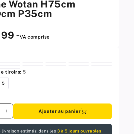
e Wotan H75cm
0cm P35cm
,99
TVA comprise
 tiroirs:
5
5
Ajouter au panier
er
Augmenter
la
é
quantité
 livraison estimés: dans les
3 à 5 jours ouvrables
pour