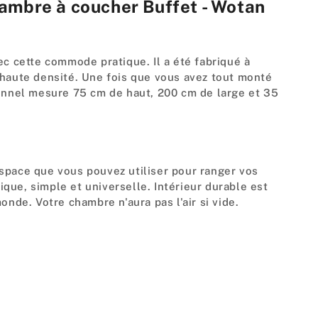
hambre à coucher Buffet - Wotan
Chêne
Wotan
m
H75cm
m
L200cm
ec cette commode pratique. Il a été fabriqué à
P35cm
 haute densité. Une fois que vous avez tout monté
ionnel mesure 75 cm de haut, 200 cm de large et 35
espace que vous pouvez utiliser pour ranger vos
que, simple et universelle. Intérieur durable est
de. Votre chambre n'aura pas l'air si vide.