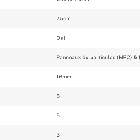
75cm
Oui
Panneaux de particules (MFC) &
16mm
5
5
3