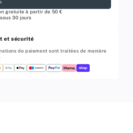
s
NOAH
-
on gratuite à partir de 50 €
ode
Commode
sous 30 jours
5
Tiroirs
et
 et sécurité
5
Portes
mations de paiement sont traitées de manière
-
.
e
Armoire
de
ment
Rangement
pour
r
Couloir
/
re
Chambre
à
er
Coucher
-
Buffet
-