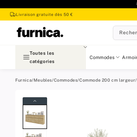
u
ontenu
Livraison gratuite dès 50 €
Recher
Toutes les
Commodes
Armoi
catégories
Furnica
/
Meubles
/
Commodes
/
Commode 200 cm largeur
/
Passer aux
informations
produit