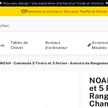
🌟 Nouveau design ! Une expérience d'achat plus fluide et intuitive. 
Paiement en plusieurs fois avec PayPal et Klarna
cher
Tables de
Bureaux
Accessoi
res
Chevet
d'ordinateur
Meubles
NOAH - Commode 5 Tiroirs et 5 Portes - Armoire de Rangeme
NOAH
et 5 
Rang
Cham