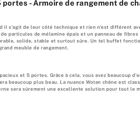
5 portes - Armoire de rangement de c
Chêne
Wotan
H75c
L200c
 s'agit de leur côté technique et rien n'est différent av
P35cm
u de particules de mélamine épais et un panneau de fibres
able, solide, stable et surtout sûre. Un tel buffet fonct
n grand meuble de rangement.
pacieux et 5 portes. Grâce à cela, vous avez beaucoup d'
sera beaucoup plus beau. La nuance Wotan chêne est classi
e sera sûrement une excellente solution pour tout le mon