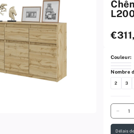
Chên
L20
€311
Prix
standard
Couleur:
Nombre de
2
3
Quantité
Diminu
la
quantit
Délais de
pour