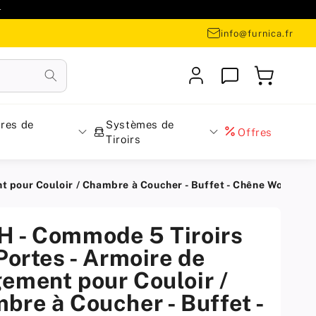

info@furnica.fr
Se
Panier
connecter
res de
Systèmes de
Offres
Tiroirs
nt pour Couloir / Chambre à Coucher - Buffet - Chêne Wota
 - Commode 5 Tiroirs
Portes - Armoire de
ement pour Couloir /
bre à Coucher - Buffet -