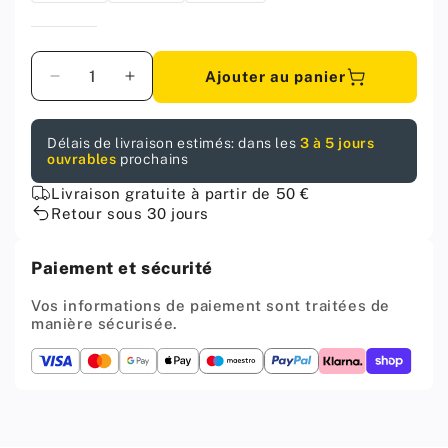
Quantité
Ajouter au panier
Diminuer
Augmenter
la
la
quantité
quantité
Délais de livraison estimés: dans les
3 à 5 jours
pour
pour
ouvrables
prochains
Pied
Pied
de
de
Livraison gratuite à partir de 50 €
meuble
meuble
Retour sous 30 jours
carré
carré
réglable
réglable
Paiement et sécurité
25x25mm
25x25mm
-
-
Vos informations de paiement sont traitées de
150mm
150mm
manière sécurisée.
Chrome
Chrome