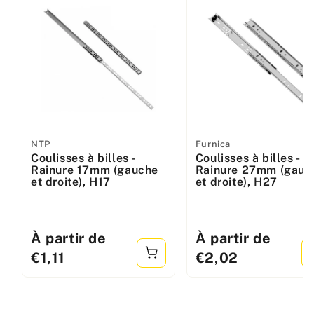
Fabricant
NTP
Fabricant
Furnica
Coulisses à billes -
Coulisses à billes -
:
:
Rainure 17mm (gauche
Rainure 27mm (gauc
et droite), H17
et droite), H27
Prix
À partir de
Prix
À partir de
standard
standard
€1,11
€2,02