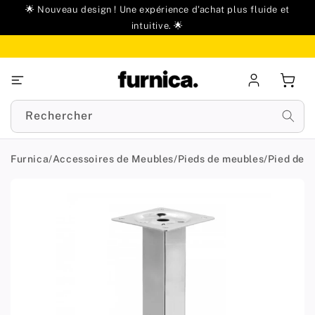
u
🌟 Nouveau design ! Une expérience d'achat plus fluide et
ontenu
intuitive. 🌟
Se
Panie
connecter
Rechercher
Furnica
/
Accessoires de Meubles
/
Pieds de meubles
/
Pied de 
Passer aux
informations
produit