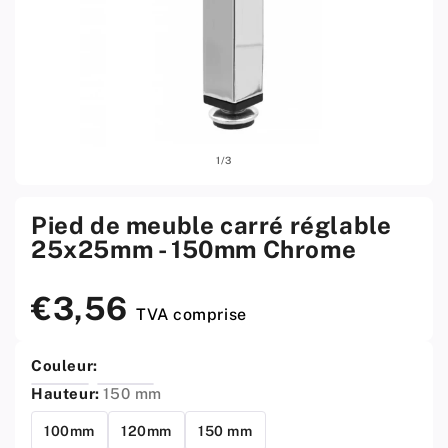
Ouvrir
Ouvri
sur
1
/
3
le
le
média
médi
1
2
w
w
Pied de meuble carré réglable
menu
men
25x25mm - 150mm Chrome
modal
moda
€3,56
Prix
TVA comprise
standard
Couleur:
Hauteur:
150 mm
100mm
120mm
150 mm