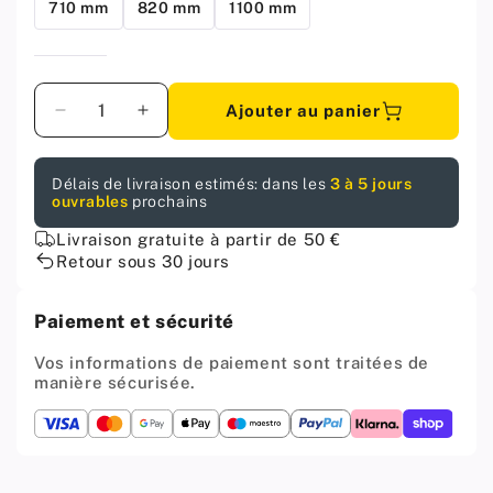
710 mm
820 mm
1100 mm
Quantité
Ajouter au panier
Diminuer
Augmenter
la
la
quantité
quantité
Délais de livraison estimés: dans les
3 à 5 jours
pour
pour
ouvrables
prochains
Pied
Pied
de
de
Livraison gratuite à partir de 50 €
meuble
meuble
Retour sous 30 jours
réglable
réglable
1100mm,
1100mm,
Paiement et sécurité
plaque
plaque
de
de
Vos informations de paiement sont traitées de
montage
montage
manière sécurisée.
ZnAl
ZnAl
-
-
Blanc
Blanc