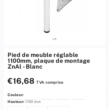
Ouvrir
Ouvri
sur
1
/
3
le
le
média
médi
1
2
w
w
Pied de meuble réglable
menu
men
1100mm, plaque de montage
modal
moda
ZnAl - Blanc
€16,68
Prix
TVA comprise
standard
Couleur:
Hauteur:
1100 mm