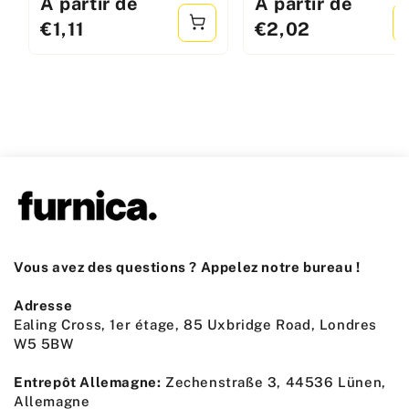
Prix
À partir de
Prix
À partir de
standard
standard
€1,11
€2,02
Vous avez des questions ? Appelez notre bureau !
Adresse
Ealing Cross, 1er étage, 85 Uxbridge Road, Londres
W5 5BW
Entrepôt Allemagne:
Zechenstraße 3, 44536 Lünen,
Allemagne