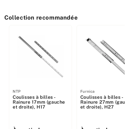
Collection recommandée
Fabricant
NTP
Fabricant
Furnica
Coulisses à billes -
Coulisses à billes -
:
:
Rainure 17mm (gauche
Rainure 27mm (gauc
et droite), H17
et droite), H27