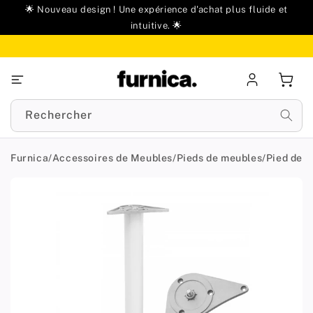
u
🌟 Nouveau design ! Une expérience d'achat plus fluide et
ontenu
intuitive. 🌟
Se
Panie
connecter
Rechercher
Furnica
/
Accessoires de Meubles
/
Pieds de meubles
/
Pied de 
Passer aux
informations
produit