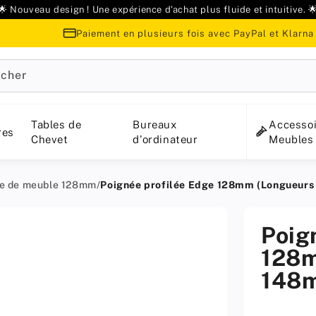
🌟 Nouveau design ! Une expérience d'achat plus fluide et intuitive. 
Paiement en plusieurs fois avec PayPal et Klarna
cher
Tables de
Bureaux
Accessoi
res
Chevet
d'ordinateur
Meubles
e de meuble 128mm
/
Poignée profilée Edge 128mm (Longueurs 
Poig
128m
148m