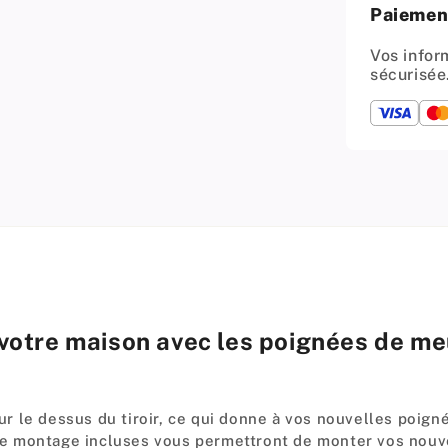
totales
Paiement
148mm
-
Vos infor
Noir
sécurisée
otre maison avec les poignées de meu
 le dessus du tiroir, ce qui donne à vos nouvelles poign
is de montage incluses vous permettront de monter vos nou