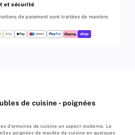
totales
 et sécurité
)
148mm)
-
mations de paiement sont traitées de manière
Noir
.
bles de cuisine - poignées
ées d'armoires de cuisine un aspect moderne. Le
velles poignées de meuble de cuisine en quelques