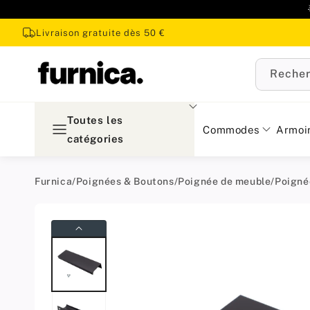
u
ontenu
Livraison gratuite dès 50 €
Recher
Toutes les
Commodes
Armoi
catégories
Furnica
/
Poignées & Boutons
/
Poignée de meuble
/
Poigné
Passer aux
informations
produit