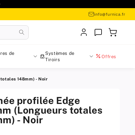

info@furnica.fr
Se
Panier
connecter
res de
Systèmes de
Offres
Tiroirs
totales 148mm) - Noir
née profilée Edge
m (Longueurs totales
m) - Noir