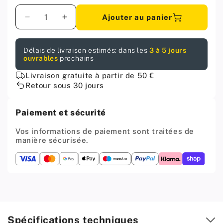
Quantité
Ajouter au panier
Diminuer
Augmenter
la
la
quantité
quantité
Délais de livraison estimés: dans les
3 à 5 jours
pour
pour
ouvrables
prochains
Poignée
Poignée
profilée
profilée
Livraison gratuite à partir de 50 €
UFO
UFO
Retour sous 30 jours
Edge
Edge
128mm
128mm
Paiement et sécurité
(Longueurs
(Longueurs
totales
totales
Vos informations de paiement sont traitées de
148mm)
148mm)
manière sécurisée.
-
-
Or
Or
Mat
Mat
Spécifications techniques