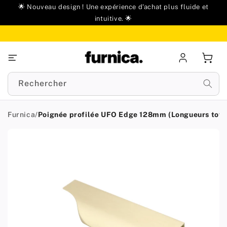
u
🌟 Nouveau design ! Une expérience d'achat plus fluide et
ontenu
intuitive. 🌟
Se
Panie
connecter
Rechercher
Furnica
/
Poignée profilée UFO Edge 128mm (Longueurs tota
Passer aux
informations
produit