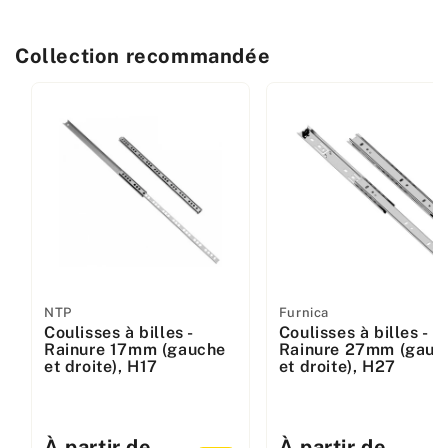
Collection recommandée
Fabricant
NTP
Fabricant
Furnica
Coulisses à billes -
Coulisses à billes -
:
:
Rainure 17mm (gauche
Rainure 27mm (gauc
et droite), H17
et droite), H27
Prix
À partir de
Prix
À partir de