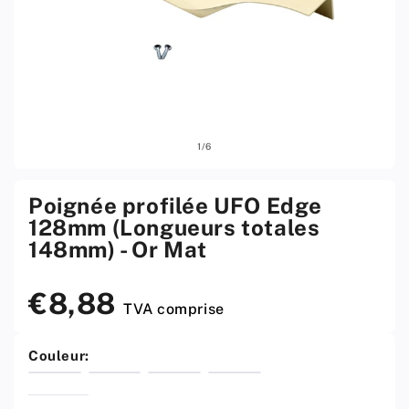
Ouvrir
Ouvri
sur
1
/
6
le
le
média
médi
1
2
w
w
Poignée profilée UFO Edge
menu
men
128mm (Longueurs totales
modal
moda
148mm) - Or Mat
€8,88
Prix
TVA comprise
standard
Couleur: