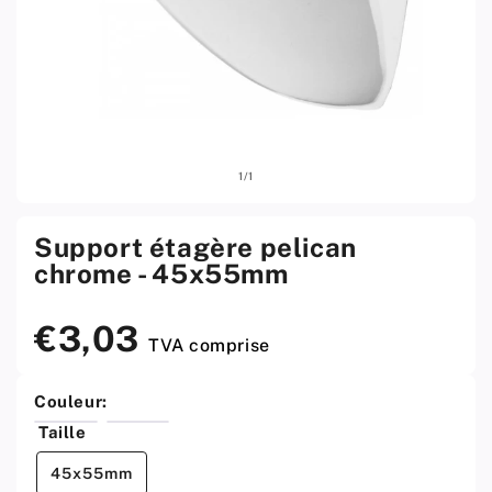
Ouvrir
sur
1
/
1
le
média
1
w
Support étagère pelican
menu
chrome - 45x55mm
modal
€3,03
Prix
TVA comprise
standard
Couleur:
Taille
45x55mm