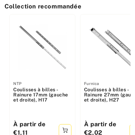
Collection recommandée
Fabricant
NTP
Fabricant
Furnica
Coulisses à billes -
Coulisses à billes -
:
:
Rainure 17mm (gauche
Rainure 27mm (gauc
et droite), H17
et droite), H27
Prix
À partir de
Prix
À partir de
standard
standard
€1,11
€2,02