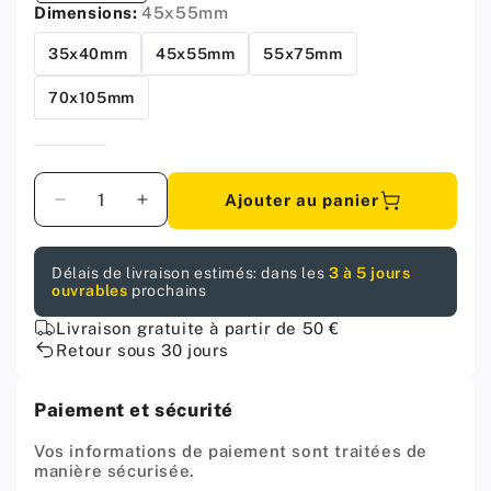
Dimensions:
45x55mm
35x40mm
45x55mm
55x75mm
70x105mm
Quantité
Ajouter au panier
Diminuer
Augmenter
la
la
quantité
quantité
Délais de livraison estimés: dans les
3 à 5 jours
pour
pour
ouvrables
prochains
Support
Support
étagère
étagère
Livraison gratuite à partir de 50 €
pelican
pelican
Retour sous 30 jours
chrome
chrome
-
-
Paiement et sécurité
45x55mm
45x55mm
Vos informations de paiement sont traitées de
manière sécurisée.