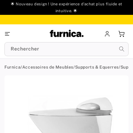
u
🌟 Nouveau design ! Une expérience d'achat plus fluide et
ontenu
intuitive. 🌟
Se
Panie
connecter
Rechercher
Furnica
/
Accessoires de Meubles
/
Supports & Equerres
/
Suppo
Passer aux
informations
produit