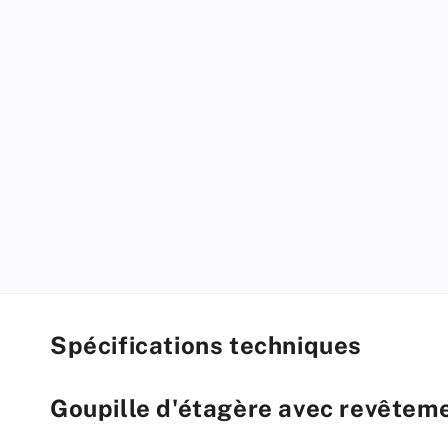
modal
Spécifications techniques
Goupille d'étagère avec revête