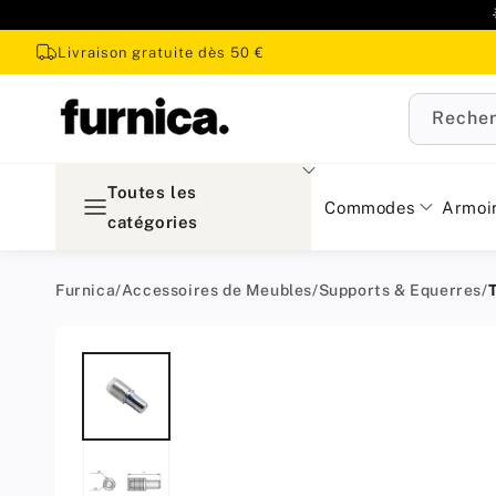
u
ontenu
Livraison gratuite dès 50 €
Recher
Toutes les
Commodes
Armoi
catégories
Furnica
/
Accessoires de Meubles
/
Supports & Equerres
/
Passer aux
informations
produit