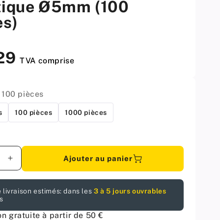
tique Ø5mm (100
es)
,29
TVA comprise
:
100 pièces
s
100 pièces
1000 pièces
Ajouter au panier
er
Augmenter
la
é
quantité
 livraison estimés: dans les
3 à 5 jours ouvrables
pour
s
s
Taquets
pour
on gratuite à partir de 50 €