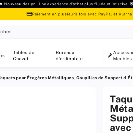
🌟 Nouveau design ! Une expérience d'achat plus fluide et intuitive. 
Paiement en plusieurs fois avec PayPal et Klarna
cher
Tables de
Bureaux
Accessoi
res
Chevet
d'ordinateur
Meubles
Taquets pour Étagères Métalliques, Goupilles de Support d'É
Taqu
Méta
Supp
avec