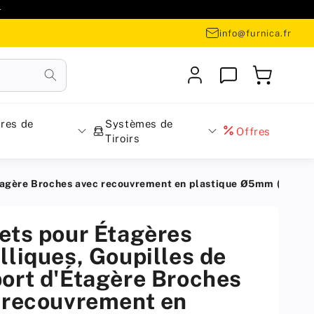

info@furnica.fr
Se
Panier
connecter
res de
Systèmes de
Offres
Tiroirs
tagère Broches avec recouvrement en plastique Ø5mm (100 pi
ets pour Étagères
lliques, Goupilles de
ort d'Étagère Broches
 recouvrement en