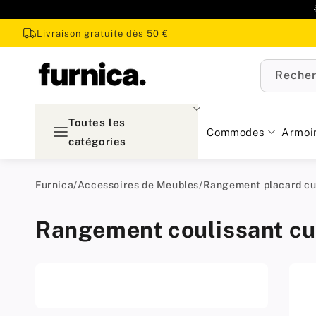
u
ontenu
Livraison gratuite dès 50 €
Recher
Toutes les
Commodes
Armoi
catégories
Furnica
/
Accessoires de Meubles
/
Rangement placard cu
Rangement coulissant cu