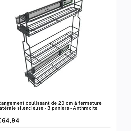
a
r
:
Rangement coulissant de 20 cm à fermeture
atérale silencieuse - 3 paniers - Anthracite
rix
€64,94
standard