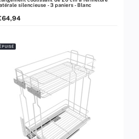
atérale silencieuse - 3 paniers - Blanc
rix
€64,94
standard
ÉPUISÉ