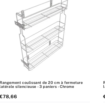
Rangement coulissant de 20 cm à fermeture
latérale silencieuse - 3 paniers - Chrome
l
Prix
€78,66
P
standard