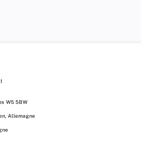
!
dres W5 5BW
en, Allemagne
ogne