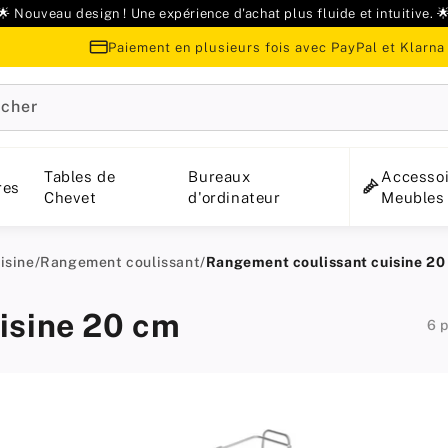
🌟 Nouveau design ! Une expérience d'achat plus fluide et intuitive. 
Paiement en plusieurs fois avec PayPal et Klarna
cher
Tables de
Bureaux
Accessoi
res
Chevet
d'ordinateur
Meubles
isine
/
Rangement coulissant
/
Rangement coulissant cuisine 20
isine 20 cm
6 