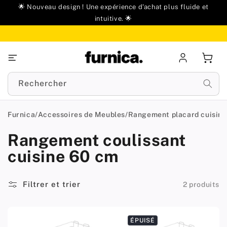
u
🌟 Nouveau design ! Une expérience d'achat plus fluide et
ontenu
intuitive. 🌟
Se
Panie
connecter
Rechercher
Furnica
/
Accessoires de Meubles
/
Rangement placard cuisine
Rangement coulissant
cuisine 60 cm
Filtrer et trier
2 produits
ÉPUISÉ