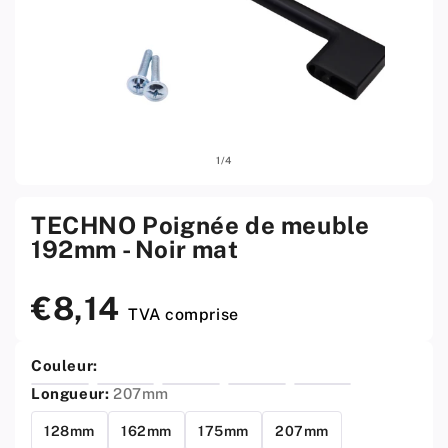
Ouvrir
Ouvri
sur
1
/
4
le
le
média
médi
1
2
w
w
TECHNO Poignée de meuble
menu
men
192mm - Noir mat
modal
moda
€8,14
Prix
TVA comprise
standard
Couleur:
Longueur:
207mm
128mm
162mm
175mm
207mm