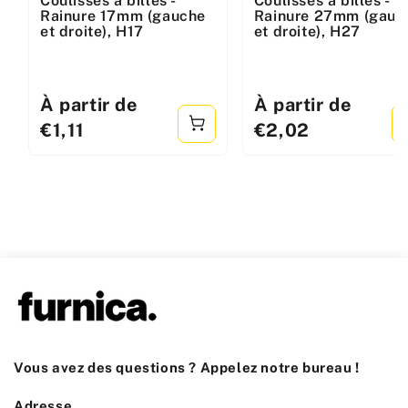
Coulisses à billes -
Coulisses à billes -
:
:
Rainure 17mm (gauche
Rainure 27mm (gauc
et droite), H17
et droite), H27
Prix
À partir de
Prix
À partir de
standard
standard
€1,11
€2,02
Vous avez des questions ? Appelez notre bureau !
Adresse