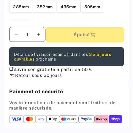
288mm
352mm
435mm
505mm
Quantité
Épuisé
Diminuer
Augmenter
la
la
quantité
quantité
Délais de livraison estimés: dans les
3 à 5 jours
pour
pour
ouvrables
prochains
TECHNO
TECHNO
Poignée
Poignée
Livraison gratuite à partir de 50 €
de
de
Retour sous 30 jours
meuble
meuble
192mm
192mm
Paiement et sécurité
-
-
Noir
Noir
Vos informations de paiement sont traitées de
mat
mat
manière sécurisée.