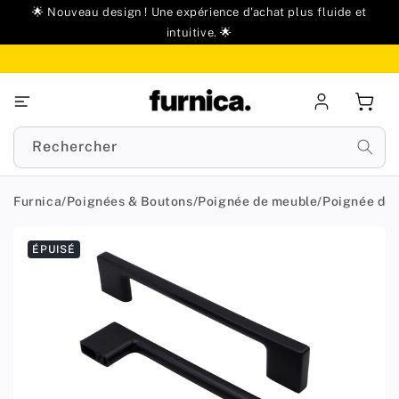
u
🌟 Nouveau design ! Une expérience d'achat plus fluide et
ontenu
intuitive. 🌟
Se
Panie
connecter
Rechercher
Furnica
/
Poignées & Boutons
/
Poignée de meuble
/
Poignée de
Passer aux
ÉPUISÉ
informations
produit