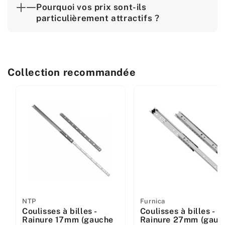
Pourquoi vos prix sont-ils
particulièrement attractifs ?
Collection recommandée
Fabricant
NTP
Fabricant
Furnica
Coulisses à billes -
Coulisses à billes -
:
:
Rainure 17mm (gauche
Rainure 27mm (gauc