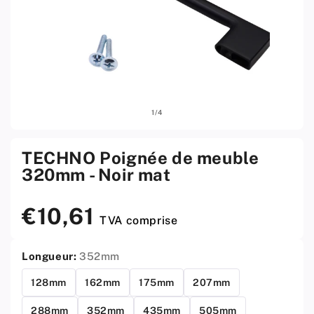
Ouvrir
Ouvri
sur
1
/
4
le
le
média
médi
1
2
w
w
TECHNO Poignée de meuble
menu
men
320mm - Noir mat
modal
moda
€10,61
Prix
TVA comprise
standard
Longueur:
352mm
128mm
162mm
175mm
207mm
288mm
352mm
435mm
505mm