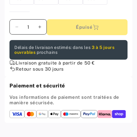
Quantité
Épuisé
Diminuer
Augmenter
la
la
quantité
quantité
Délais de livraison estimés: dans les
3 à 5 jours
pour
pour
ouvrables
prochains
TECHNO
TECHNO
Poignée
Poignée
Livraison gratuite à partir de 50 €
de
de
Retour sous 30 jours
meuble
meuble
320mm
320mm
Paiement et sécurité
-
-
Noir
Noir
Vos informations de paiement sont traitées de
mat
mat
manière sécurisée.