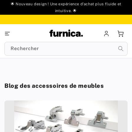
u
🌟 Nouveau design ! Une expérience d'achat plus fluide et
ontenu
intuitive. 🌟
Se
Panie
connecter
Rechercher
Blog des accessoires de meubles