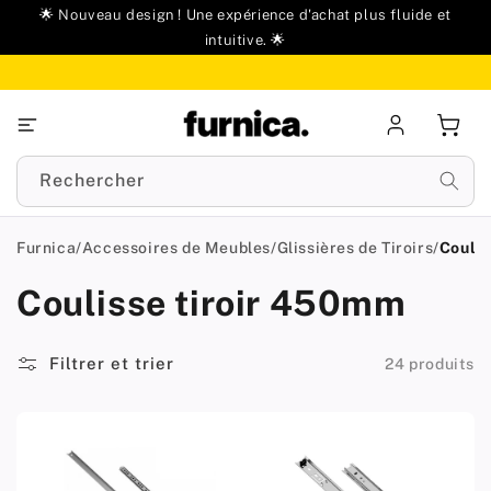
u
🌟 Nouveau design ! Une expérience d'achat plus fluide et
ontenu
intuitive. 🌟
Se
Panie
connecter
Rechercher
Furnica
/
Accessoires de Meubles
/
Glissières de Tiroirs
/
Coulis
Coulisse tiroir 450mm
Filtrer et trier
24 produits