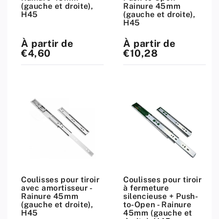
(gauche et droite),
Rainure 45mm
H45
(gauche et droite),
H45
À partir de
À partir de
Prix
Prix
standard
standard
€4,60
€10,28
Coulisses pour tiroir
Coulisses pour tiroir
avec amortisseur -
à fermeture
Rainure 45mm
silencieuse + Push-
(gauche et droite),
to-Open - Rainure
H45
45mm (gauche et