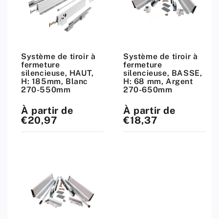
Système de tiroir à
Système de tiroir à
fermeture
fermeture
silencieuse, HAUT,
silencieuse, BASSE,
H: 185mm, Blanc
H: 68 mm, Argent
270-550mm
270-650mm
À partir de
À partir de
Prix
Prix
standard
standard
€20,97
€18,37