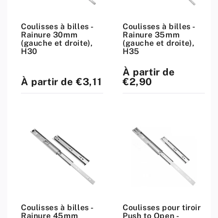
Coulisses à billes -
Coulisses à billes -
Rainure 30mm
Rainure 35mm
(gauche et droite),
(gauche et droite),
H30
H35
À partir de
Prix
standard
À partir de €3,11
€2,90
Prix
standard
Coulisses à billes -
Coulisses pour tiroir
Rainure 45mm
Push to Open -