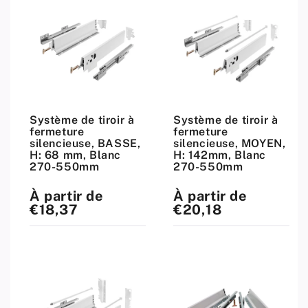
Système de tiroir à
Système de tiroir à
fermeture
fermeture
silencieuse, BASSE,
silencieuse, MOYEN,
H: 68 mm, Blanc
H: 142mm, Blanc
270-550mm
270-550mm
À partir de
À partir de
Prix
Prix
standard
standard
€18,37
€20,18