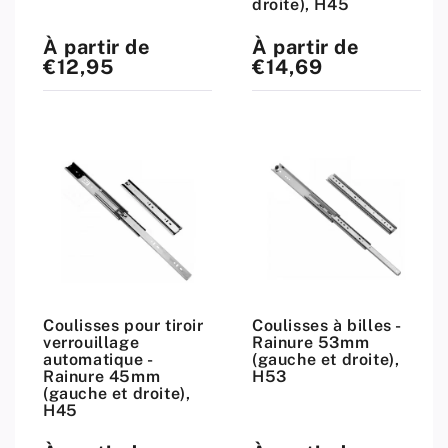
droite), H45
À partir de
À partir de
Prix
Prix
standard
standard
€12,95
€14,69
Coulisses pour tiroir
Coulisses à billes -
verrouillage
Rainure 53mm
automatique -
(gauche et droite),
Rainure 45mm
H53
(gauche et droite),
H45