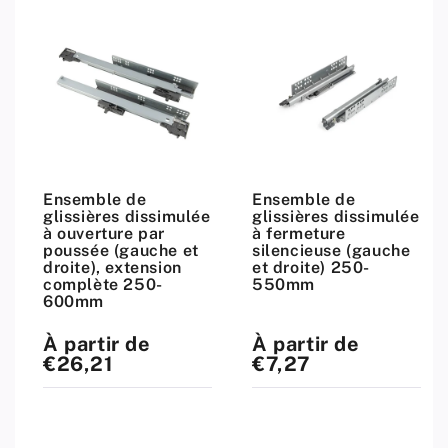
Ensemble de
Ensemble de
glissières dissimulée
glissières dissimulée
à ouverture par
à fermeture
poussée (gauche et
silencieuse (gauche
droite), extension
et droite) 250-
complète 250-
550mm
600mm
À partir de
À partir de
Prix
Prix
standard
standard
€26,21
€7,27