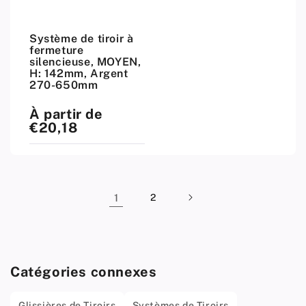
Système de tiroir à
fermeture
silencieuse, MOYEN,
H: 142mm, Argent
270-650mm
À partir de
Prix
standard
€20,18
1
2
Catégories connexes
Glissières de Tiroirs
Systèmes de Tiroirs