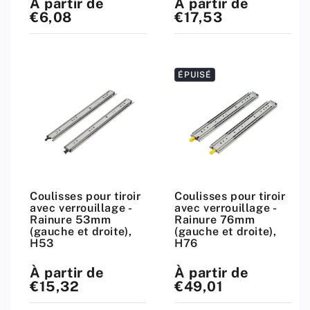
À partir de
À partir de
Prix
Prix
standard
standard
€6,08
€17,53
ÉPUISÉ
Coulisses pour tiroir
Coulisses pour tiroir
avec verrouillage -
avec verrouillage -
Rainure 53mm
Rainure 76mm
(gauche et droite),
(gauche et droite),
H53
H76
À partir de
À partir de
Prix
Prix
standard
standard
€15,32
€49,01