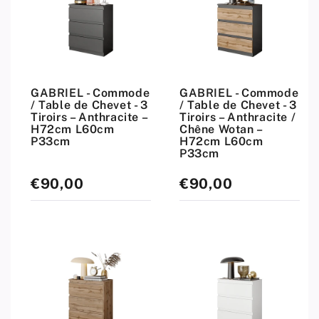
GABRIEL - Commode
GABRIEL - Commode
/ Table de Chevet - 3
/ Table de Chevet - 3
Tiroirs – Anthracite –
Tiroirs – Anthracite /
H72cm L60cm
Chêne Wotan –
P33cm
H72cm L60cm
P33cm
€90,00
€90,00
Prix
Prix
standard
standard