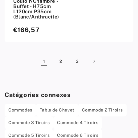
Couloir/Chambre -
Buffet - H75cm
L120cm P35cm
(Blanc/Anthracite)
€166,57
Prix
standard
1
2
3
Catégories connexes
Commodes
Table de Chevet
Commode 2 Tiroirs
Commode 3 Tiroirs
Commode 4 Tiroirs
Commode 5 Tiroirs
Commode 6 Tiroirs