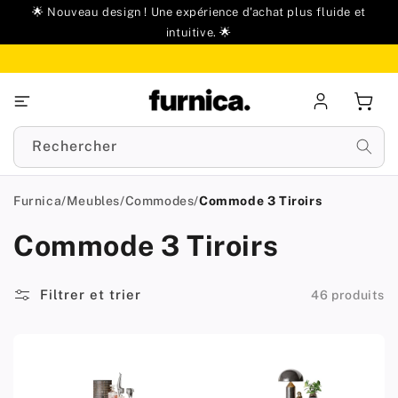
u
🌟 Nouveau design ! Une expérience d'achat plus fluide et
ontenu
intuitive. 🌟
Se
Panie
connecter
Rechercher
Furnica
/
Meubles
/
Commodes
/
Commode 3 Tiroirs
Commode 3 Tiroirs
Filtrer et trier
46 produits