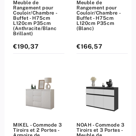
Meuble de
Meuble de
Rangement pour
Rangement pour
Couloir/Chambre -
Couloir/Chambre -
Buffet - H75cm
Buffet - H75cm
L120cm P35cm
L120cm P35cm
(Anthracite/Blanc
(Blanc)
Brillant)
€190,37
€166,57
Prix
Prix
standard
standard
MIKEL - Commode 3
NOAH - Commode 3
Tiroirs et 2 Portes -
Tiroirs et 3 Portes -
Armoire de
Meuble de