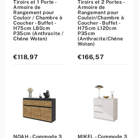
Tiroirs et 1 Porte -
Tiroirs et 2 Portes -
Armoire de
Armoire de
Rangement pour
Rangement pour
Couloir / Chambre à
Couloir/Chambre à
Coucher - Buffet -
Coucher - Buffet -
H75cm L80cm
H75cm L120cm
P35cm (Anthracite /
P35cm
Chêne Wotan)
(Anthracite/Chêne
Wotan)
€118,97
€166,57
Prix
Prix
standard
standard
NOAH - Commode 3
MIKEL - Commode 3