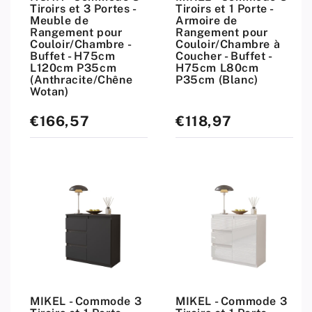
Tiroirs et 3 Portes -
Tiroirs et 1 Porte -
Meuble de
Armoire de
Rangement pour
Rangement pour
Couloir/Chambre -
Couloir/Chambre à
Buffet - H75cm
Coucher - Buffet -
L120cm P35cm
H75cm L80cm
(Anthracite/Chêne
P35cm (Blanc)
Wotan)
€166,57
€118,97
Prix
Prix
standard
standard
MIKEL - Commode 3
MIKEL - Commode 3