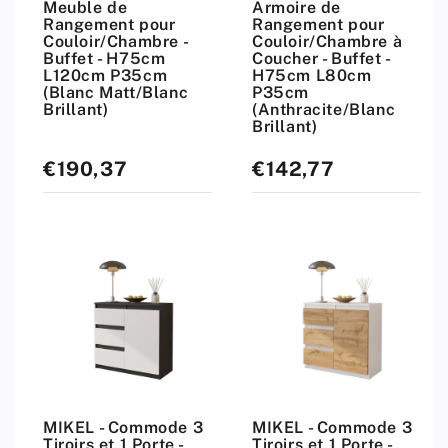
Meuble de
Armoire de
Rangement pour
Rangement pour
Couloir/Chambre -
Couloir/Chambre à
Buffet - H75cm
Coucher - Buffet -
L120cm P35cm
H75cm L80cm
(Blanc Matt/Blanc
P35cm
Brillant)
(Anthracite/Blanc
Brillant)
€190,37
€142,77
Prix
Prix
standard
standard
MIKEL - Commode 3
MIKEL - Commode 3
Tiroirs et 1 Porte -
Tiroirs et 1 Porte -