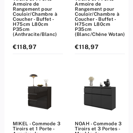
Armoire de
Armoire de
Rangement pour
Rangement pour
Couloir/Chambre à
Couloir/Chambre à
Coucher - Buffet -
Coucher - Buffet -
H75cm L80cm
H75cm L80cm
P35cm
P35cm
(Anthracite/Blanc)
(Blanc/Chêne Wotan)
€118,97
€118,97
Prix
Prix
standard
standard
MIKEL - Commode 3
NOAH - Commode 3
Tiroirs et 1 Porte -
Tiroirs et 3 Portes -