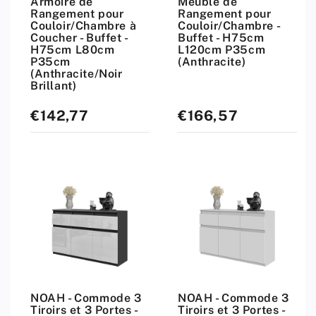
Armoire de
Meuble de
Rangement pour
Rangement pour
Couloir/Chambre à
Couloir/Chambre -
Coucher - Buffet -
Buffet - H75cm
H75cm L80cm
L120cm P35cm
P35cm
(Anthracite)
(Anthracite/Noir
Brillant)
€142,77
€166,57
Prix
Prix
standard
standard
NOAH - Commode 3
NOAH - Commode 3
Tiroirs et 3 Portes -
Tiroirs et 3 Portes -