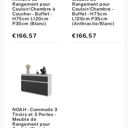
Rangement pour
Rangement pour
Couloir/Chambre à
Couloir/Chambre -
Coucher - Buffet -
Buffet - H75cm
H75cm L120cm
L120cm P35cm
P35cm (Blanc)
(Anthracite/Blanc)
€166,57
€166,57
Prix
Prix
standard
standard
NOAH - Commode 3
Tiroirs et 3 Portes -
Meuble de
Rangement pour