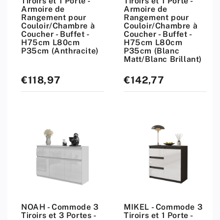
Tiroirs et 1 Porte -
Tiroirs et 1 Porte -
Armoire de
Armoire de
Rangement pour
Rangement pour
Couloir/Chambre à
Couloir/Chambre à
Coucher - Buffet -
Coucher - Buffet -
H75cm L80cm
H75cm L80cm
P35cm (Anthracite)
P35cm (Blanc
Matt/Blanc Brillant)
€118,97
€142,77
Prix
Prix
standard
standard
NOAH - Commode 3
MIKEL - Commode 3
Tiroirs et 3 Portes -
Tiroirs et 1 Porte -