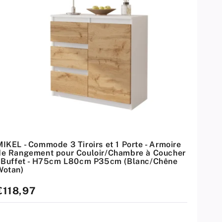
MIKEL - Commode 3 Tiroirs et 1 Porte - Armoire
de Rangement pour Couloir/Chambre à Coucher
- Buffet - H75cm L80cm P35cm (Blanc/Chêne
Wotan)
rix
€118,97
standard