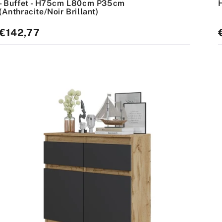
- Buffet - H75cm L80cm P35cm
(Anthracite/Noir Brillant)
Prix
€142,77
P
standard