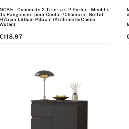
NOAH - Commode 2 Tiroirs et 2 Portes - Meuble
de Rangement pour Couloir/Chambre - Buffet -
H75cm L80cm P35cm (Anthracite/Chêne
Wotan)
M
Prix
€118,97
P
standard