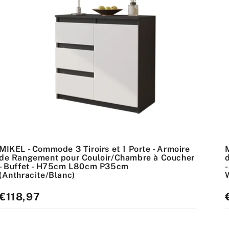
MIKEL - Commode 3 Tiroirs et 1 Porte - Armoire
de Rangement pour Couloir/Chambre à Coucher
- Buffet - H75cm L80cm P35cm
(Anthracite/Blanc)
Prix
€118,97
P
standard