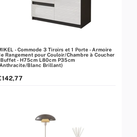
MIKEL - Commode 3 Tiroirs et 1 Porte - Armoire
de Rangement pour Couloir/Chambre à Coucher
- Buffet - H75cm L80cm P35cm
Anthracite/Blanc Brillant)
rix
€142,77
standard