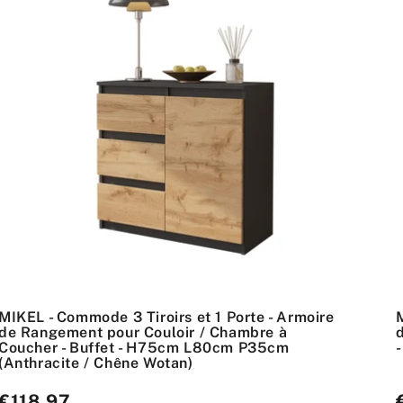
MIKEL - Commode 3 Tiroirs et 1 Porte - Armoire
de Rangement pour Couloir / Chambre à
Coucher - Buffet - H75cm L80cm P35cm
(Anthracite / Chêne Wotan)
Prix
€118,97
P