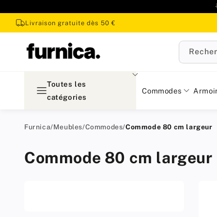
u
ontenu
Livraison gratuite dès 50 €
Recher
Toutes les
Commodes
Armoi
catégories
Furnica
/
Meubles
/
Commodes
/
Commode 80 cm largeur
Commode 80 cm largeur