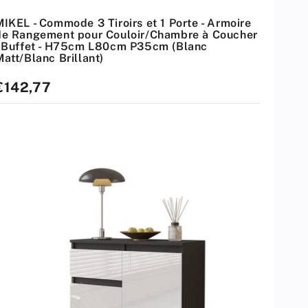
MIKEL - Commode 3 Tiroirs et 1 Porte - Armoire
de Rangement pour Couloir/Chambre à Coucher
- Buffet - H75cm L80cm P35cm (Blanc
att/Blanc Brillant)
rix
€142,77
standard