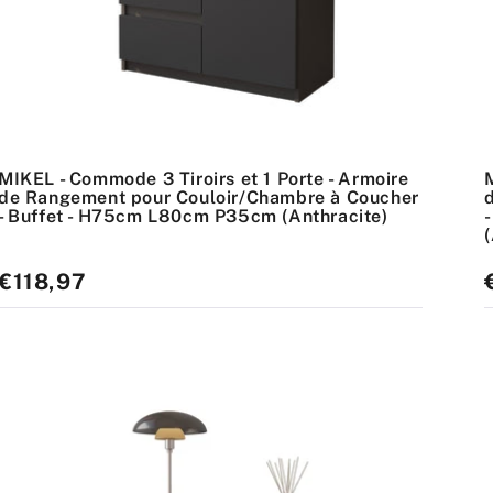
MIKEL - Commode 3 Tiroirs et 1 Porte - Armoire
de Rangement pour Couloir/Chambre à Coucher
- Buffet - H75cm L80cm P35cm (Anthracite)
(
Prix
€118,97
P
standard