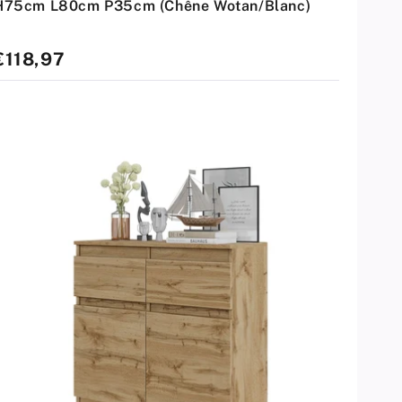
H75cm L80cm P35cm (Chêne Wotan/Blanc)
rix
€118,97
standard