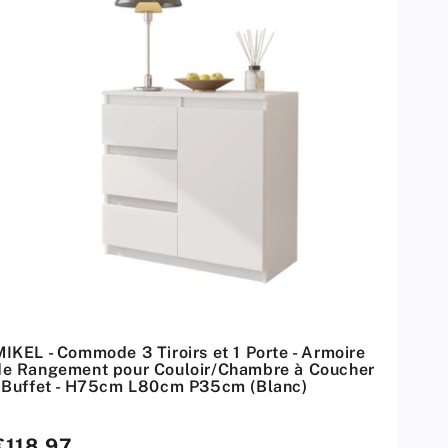
a
r
:
MIKEL - Commode 3 Tiroirs et 1 Porte - Armoire
de Rangement pour Couloir/Chambre à Coucher
- Buffet - H75cm L80cm P35cm (Blanc)
rix
€118,97