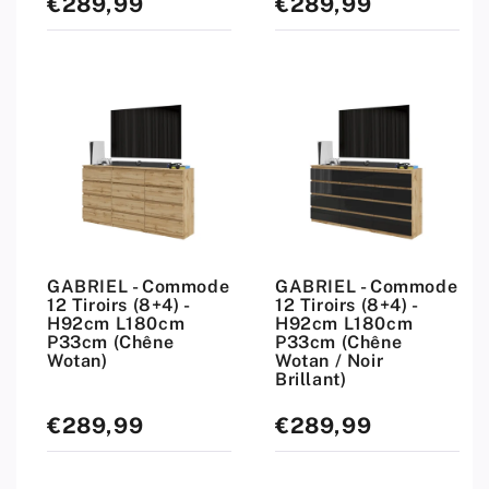
€289,99
€289,99
Prix
Prix
standard
standard
GABRIEL - Commode
GABRIEL - Commode
12 Tiroirs (8+4) -
12 Tiroirs (8+4) -
H92cm L180cm
H92cm L180cm
P33cm (Chêne
P33cm (Chêne
Wotan)
Wotan / Noir
Brillant)
€289,99
€289,99
Prix
Prix
standard
standard