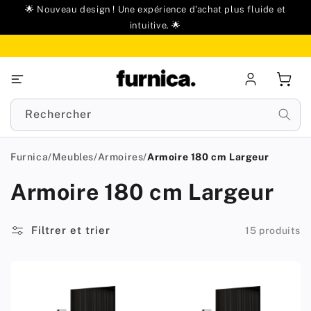
u
🌟 Nouveau design ! Une expérience d'achat plus fluide et
ontenu
intuitive. 🌟
Se
Panie
connecter
Rechercher
Furnica
/
Meubles
/
Armoires
/
Armoire 180 cm Largeur
Armoire 180 cm Largeur
Filtrer et trier
15 produits