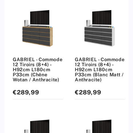
GABRIEL - Commode
GABRIEL - Commode
12 Tiroirs (8+4) -
12 Tiroirs (8+4) -
H92cm L180cm
H92cm L180cm
P33cm (Chêne
P33cm (Blanc Matt /
Wotan / Anthracite)
Anthracite)
€289,99
€289,99
Prix
Prix
standard
standard