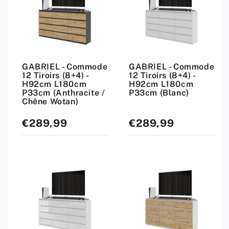
GABRIEL - Commode
GABRIEL - Commode
12 Tiroirs (8+4) -
12 Tiroirs (8+4) -
H92cm L180cm
H92cm L180cm
P33cm (Anthracite /
P33cm (Blanc)
Chêne Wotan)
€289,99
€289,99
Prix
Prix
standard
standard