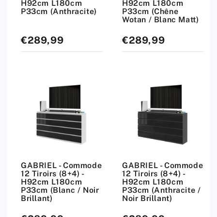
H92cm L180cm
H92cm L180cm
P33cm (Anthracite)
P33cm (Chêne
Wotan / Blanc Matt)
€289,99
€289,99
Prix
Prix
standard
standard
GABRIEL - Commode
GABRIEL - Commode
12 Tiroirs (8+4) -
12 Tiroirs (8+4) -
H92cm L180cm
H92cm L180cm
P33cm (Blanc / Noir
P33cm (Anthracite /
Brillant)
Noir Brillant)