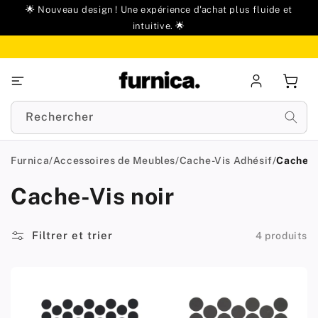
u
🌟 Nouveau design ! Une expérience d'achat plus fluide et
ontenu
intuitive. 🌟
Se
Panie
connecter
Rechercher
Furnica
/
Accessoires de Meubles
/
Cache-Vis Adhésif
/
Cache-V
Cache-Vis noir
Filtrer et trier
4 produits