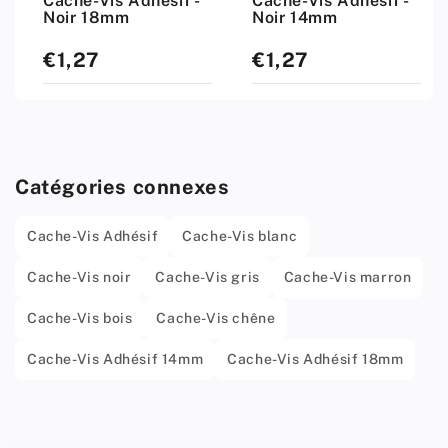
Cache-Vis Adhésif -
Cache-Vis Adhésif -
Noir 18mm
Noir 14mm
€1,27
€1,27
Prix
Prix
standard
standard
Catégories connexes
Cache-Vis Adhésif
Cache-Vis blanc
Cache-Vis noir
Cache-Vis gris
Cache-Vis marron
Cache-Vis bois
Cache-Vis chêne
Cache-Vis Adhésif 14mm
Cache-Vis Adhésif 18mm