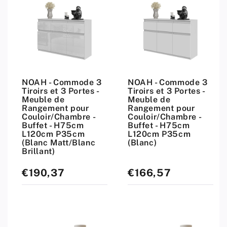
NOAH - Commode 3
NOAH - Commode 3
Tiroirs et 3 Portes -
Tiroirs et 3 Portes -
Meuble de
Meuble de
Rangement pour
Rangement pour
Couloir/Chambre -
Couloir/Chambre -
Buffet - H75cm
Buffet - H75cm
L120cm P35cm
L120cm P35cm
(Blanc Matt/Blanc
(Blanc)
Brillant)
€190,37
€166,57
Prix
Prix
standard
standard