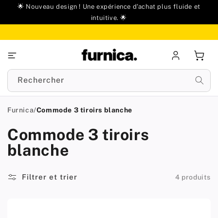
u
🌟 Nouveau design ! Une expérience d'achat plus fluide et
ontenu
intuitive. 🌟
Se
Panie
connecter
Rechercher
Furnica
/
Commode 3 tiroirs blanche
Commode 3 tiroirs
blanche
Filtrer et trier
4 produits