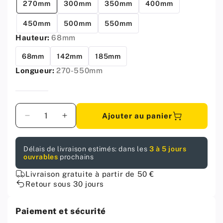
270mm
300mm
350mm
400mm
450mm
500mm
550mm
Hauteur:
68mm
68mm
142mm
185mm
Longueur:
270-550mm
Quantité
Ajouter au panier
Diminuer
Augmenter
la
la
quantité
quantité
Délais de livraison estimés: dans les
3 à 5 jours
pour
pour
ouvrables
prochains
Système
Système
de
de
Livraison gratuite à partir de 50 €
tiroir
tiroir
Retour sous 30 jours
à
à
fermeture
fermeture
Paiement et sécurité
silencieuse,
silencieuse,