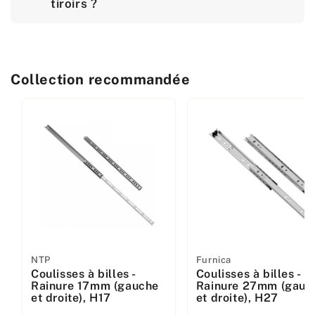
tiroirs ?
Collection recommandée
Fabricant
NTP
Fabricant
Furnica
Coulisses à billes -
Coulisses à billes -
:
:
Rainure 17mm (gauche
Rainure 27mm (gauc
et droite), H17
et droite), H27