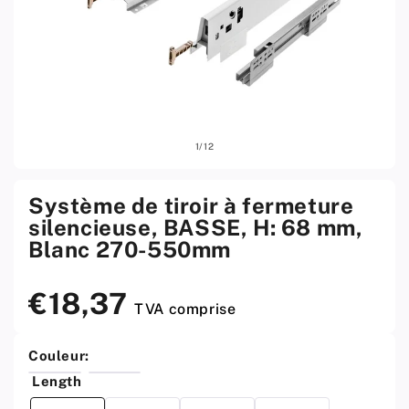
Ouvrir
Ouvri
sur
1
/
12
le
le
média
médi
1
2
w
w
Système de tiroir à fermeture
menu
men
silencieuse, BASSE, H: 68 mm,
modal
moda
Blanc 270-550mm
€18,37
Prix
TVA comprise
standard
Couleur:
Length