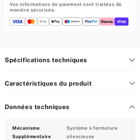
BASSE,
BASSE,
Vos informations de paiement sont traitées de
H:
H:
manière sécurisée.
68
68
mm,
mm,
Blanc
Blanc
270-
270-
550mm
550mm
Spécifications techniques
Caractéristiques du produit
Données techniques
Attribute
Value
Mécanisme
Système à fermeture
Supplémentaire
silencieuse