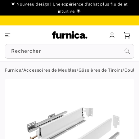
u
🌟 Nouveau design ! Une expérience d'achat plus fluide et
ontenu
intuitive. 🌟
Se
Panie
connecter
Rechercher
Furnica
/
Accessoires de Meubles
/
Glissières de Tiroirs
/
Coulis
Passer aux
informations
produit