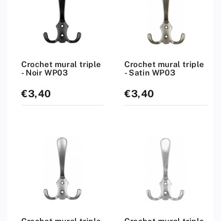
Crochet mural triple
Crochet mural triple
- Noir WP03
- Satin WP03
€3,40
€3,40
Prix
Prix
standard
standard