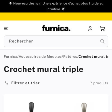
u
🌟 Nouveau design ! Une expérience d'achat plus fluide et
ontenu
intuitive. 🌟
Se
Panie
connecter
Rechercher
Furnica
/
Accessoires de Meubles
/
Patères
/
Crochet mural tri
Crochet mural triple
Filtrer et trier
7 produits