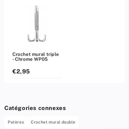
Crochet mural triple
- Chrome WP05
€2,95
Prix
standard
Catégories connexes
Patères
Crochet mural double