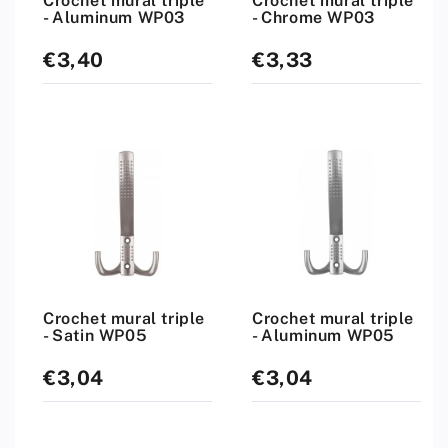
Crochet mural triple
Crochet mural triple
- Aluminum WP03
- Chrome WP03
€3,40
€3,33
Prix
Prix
standard
standard
Crochet mural triple
Crochet mural triple
- Satin WP05
- Aluminum WP05
€3,04
€3,04
Prix
Prix
standard
standard