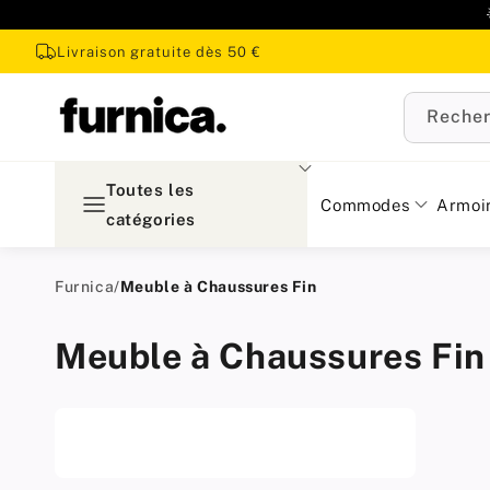
u
ontenu
Livraison gratuite dès 50 €
Recher
Toutes les
Commodes
Armoi
catégories
Furnica
/
Meuble à Chaussures Fin
Meuble à Chaussures Fin