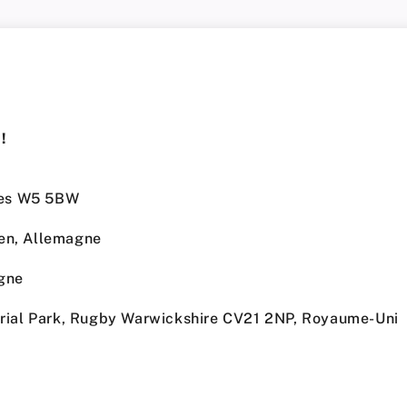
!
dres W5 5BW
en, Allemagne
ogne
trial Park, Rugby Warwickshire CV21 2NP, Royaume-Uni