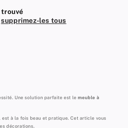
a
 trouvé
r
:
u
supprimez-les tous
sité. Une solution parfaite est le
meuble à
Il est à la fois beau et pratique. Cet article vous
es décorations.