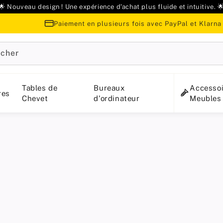
🌟 Nouveau design ! Une expérience d'achat plus fluide et intuitive. 
Paiement en plusieurs fois avec PayPal et Klarna
cher
Tables de
Bureaux
Accessoi
res
Chevet
d'ordinateur
Meubles