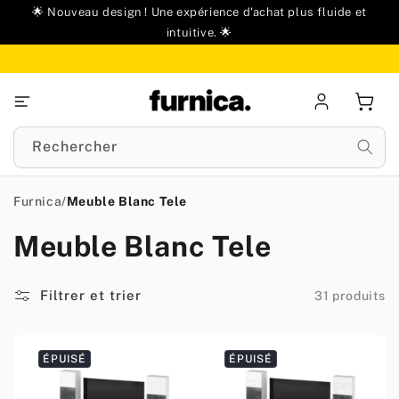
u
🌟 Nouveau design ! Une expérience d'achat plus fluide et
ontenu
intuitive. 🌟
Se
Panie
connecter
Rechercher
Furnica
/
Meuble Blanc Tele
Meuble Blanc Tele
Filtrer et trier
31 produits
ÉPUISÉ
ÉPUISÉ