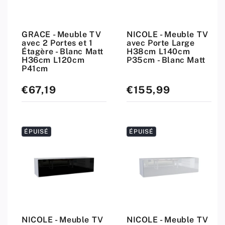
GRACE - Meuble TV
NICOLE - Meuble TV
avec 2 Portes et 1
avec Porte Large
Étagère - Blanc Matt
H38cm L140cm
H36cm L120cm
P35cm - Blanc Matt
P41cm
€67,19
€155,99
Prix
Prix
standard
standard
ÉPUISÉ
ÉPUISÉ
NICOLE - Meuble TV
NICOLE - Meuble TV