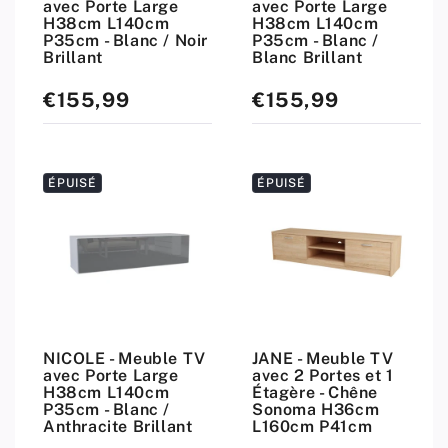
avec Porte Large
avec Porte Large
H38cm L140cm
H38cm L140cm
P35cm - Blanc / Noir
P35cm - Blanc /
Brillant
Blanc Brillant
€155,99
€155,99
Prix
Prix
standard
standard
ÉPUISÉ
ÉPUISÉ
NICOLE - Meuble TV
JANE - Meuble TV
avec Porte Large
avec 2 Portes et 1
H38cm L140cm
Étagère - Chêne
P35cm - Blanc /
Sonoma H36cm
Anthracite Brillant
L160cm P41cm