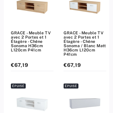
GRACE - Meuble TV
GRACE - Meuble TV
avec 2 Portes et 1
avec 2 Portes et 1
Étagère - Chêne
Étagère - Chêne
Sonoma H36cm
Sonoma / Blanc Matt
L120cm P41cm
H36cm L120cm
P41cm
€67,19
€67,19
Prix
Prix
standard
standard
ÉPUISÉ
ÉPUISÉ