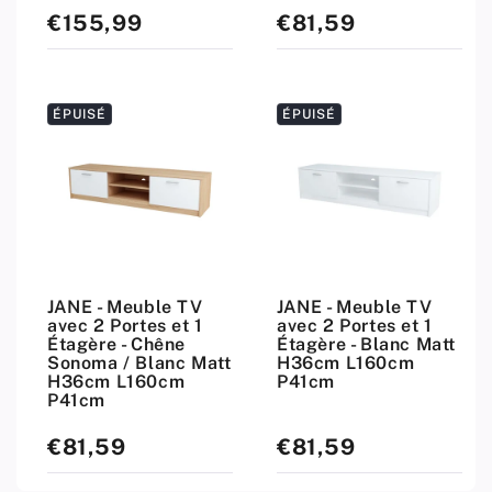
€155,99
€81,59
Prix
Prix
standard
standard
ÉPUISÉ
ÉPUISÉ
JANE - Meuble TV
JANE - Meuble TV
avec 2 Portes et 1
avec 2 Portes et 1
Étagère - Chêne
Étagère - Blanc Matt
Sonoma / Blanc Matt
H36cm L160cm
H36cm L160cm
P41cm
P41cm
€81,59
€81,59
Prix
Prix
standard
standard