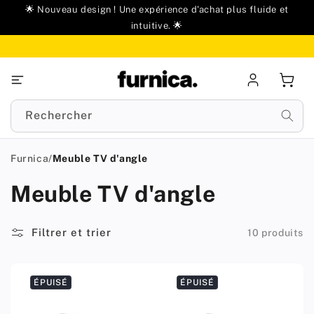
u
🌟 Nouveau design ! Une expérience d'achat plus fluide et
ontenu
intuitive. 🌟
Se
Panie
connecter
Rechercher
Furnica
/
Meuble TV d'angle
Meuble TV d'angle
Filtrer et trier
10 produits
ÉPUISÉ
ÉPUISÉ