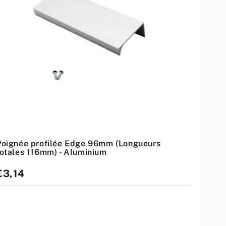
Poignée profilée Edge 96mm (Longueurs
totales 116mm) - Aluminium
rix
€3,14
standard