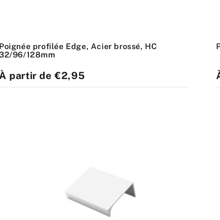
Poignée profilée Edge, Acier brossé, HC
32/96/128mm
Prix
À partir de €2,95
P
standard