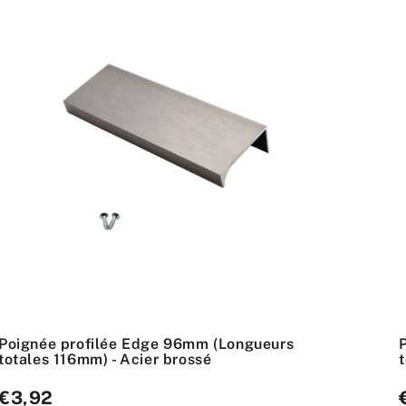
Poignée profilée Edge 96mm (Longueurs
totales 116mm) - Acier brossé
Prix
€3,92
P