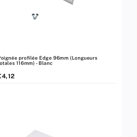
Poignée profilée Edge 96mm (Longueurs
totales 116mm) - Blanc
rix
€4,12
standard