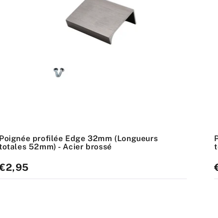
Poignée profilée Edge 32mm (Longueurs
totales 52mm) - Acier brossé
Prix
€2,95
P
standard