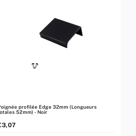
a
r
:
Poignée profilée Edge 32mm (Longueurs
totales 52mm) - Noir
rix
€3,07
standard