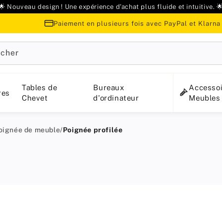
🌟 Nouveau design ! Une expérience d'achat plus fluide et intuitive. 
Paiement en plusieurs fois avec PayPal et Klarna
cher
Tables de
Bureaux
Accessoi
res
Chevet
d'ordinateur
Meubles
oignée de meuble
/
Poignée profilée