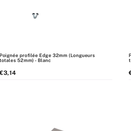
Poignée profilée Edge 32mm (Longueurs
totales 52mm) - Blanc
Prix
€3,14
P
standard