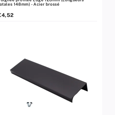
totales 148mm) - Acier brossé
rix
€4,52
standard