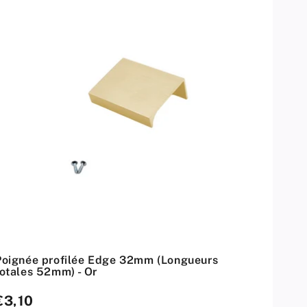
Poignée profilée Edge 32mm (Longueurs
totales 52mm) - Or
rix
€3,10