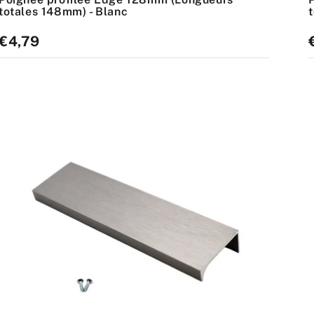
totales 148mm) - Blanc
Prix
€4,79
P
standard