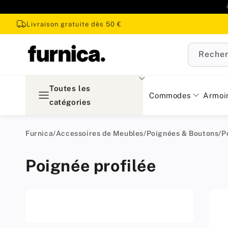
u
ontenu
Livraison gratuite dès 50 €
Recher
Toutes les
Commodes
Armoi
catégories
Furnica
/
Accessoires de Meubles
/
Poignées & Boutons
/
P
Poignée profilée