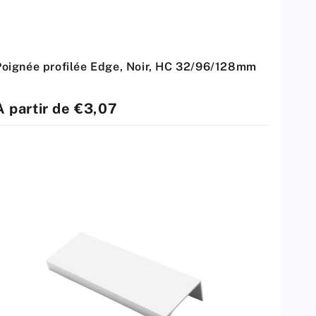
Poignée profilée Edge, Noir, HC 32/96/128mm
rix
À partir de €3,07
standard