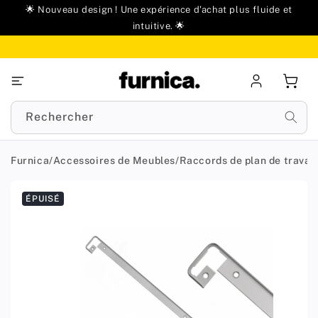
u
🌟 Nouveau design ! Une expérience d'achat plus fluide et
ontenu
intuitive. 🌟
Se
Panie
connecter
Rechercher
Furnica
/
Accessoires de Meubles
/
Raccords de plan de travail
Passer aux
ÉPUISÉ
informations
produit