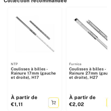
Collection recommandée
Fabricant
NTP
Fabricant
Furnica
Coulisses à billes -
Coulisses à billes -
:
:
Rainure 17mm (gauche
Rainure 27mm (gauc
et droite), H17
et droite), H27
Prix
À partir de
Prix
À partir de
standard
standard
€1,11
€2,02