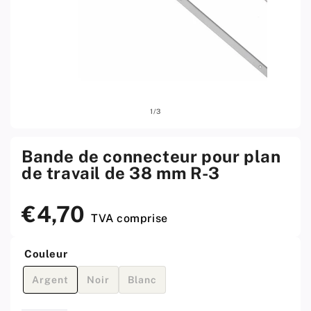
Ouvrir
Ouvri
sur
1
/
3
le
le
média
médi
1
2
w
w
Bande de connecteur pour plan
menu
men
de travail de 38 mm R-3
modal
moda
€4,70
Prix
TVA comprise
standard
Couleur
Variante
Variante
Variante
Argent
Noir
Blanc
épuisée
épuisée
épuisée
ou
ou
ou
indisponible
indisponible
indisponible