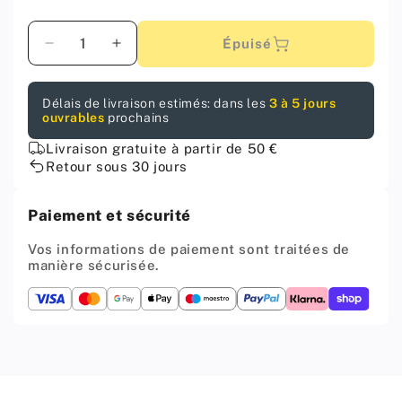
Quantité
Épuisé
Diminuer
Augmenter
la
la
quantité
quantité
Délais de livraison estimés: dans les
3 à 5 jours
pour
pour
ouvrables
prochains
Bande
Bande
de
de
Livraison gratuite à partir de 50 €
connecteur
connecteur
Retour sous 30 jours
pour
pour
plan
plan
Paiement et sécurité
de
de
travail
travail
Vos informations de paiement sont traitées de
de
de
manière sécurisée.
38
38
mm
mm
R-
R-
3
3