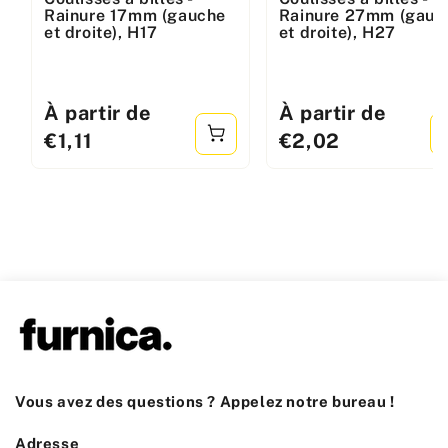
:
:
Rainure 17mm (gauche
Rainure 27mm (gauc
et droite), H17
et droite), H27
Prix
À partir de
Prix
À partir de
standard
standard
€1,11
€2,02
Vous avez des questions ? Appelez notre bureau !
Adresse