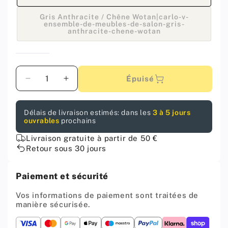
épuisé
ou
Gris Anthracite / Chêne Wotan|carlo-v-
indisp
ensemble-de-meubles-de-salon-gris-
Variante
anthracite-chene-wotan
épuisée
ou
indisponible
Quantité
Épuisé
Diminuer
Augmenter
la
la
quantité
quantité
Délais de livraison estimés: dans les
3 à 5 jours
pour
pour
ouvrables
prochains
CARLO
CARLO
V
V
Livraison gratuite à partir de 50 €
-
-
Retour sous 30 jours
Ensemble
Ensemble
de
de
Paiement et sécurité
Meubles
Meubles
de
de
Vos informations de paiement sont traitées de
Salon
Salon
manière sécurisée.
-
-
Blanc
Blanc