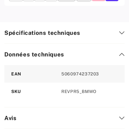
Matt
Matt
/
/
Chêne
Chêne
Wotan
Wotan
Spécifications techniques
Données techniques
Attribute
Value
EAN
5060974237203
SKU
REVPR5_BMWO
Avis