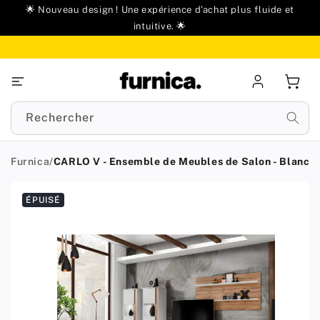
u
🌟 Nouveau design ! Une expérience d'achat plus fluide et
ontenu
intuitive. 🌟
Se
Panie
connecter
Rechercher
Furnica
/
CARLO V - Ensemble de Meubles de Salon - Blanc M
Passer aux
ÉPUISÉ
informations
produit