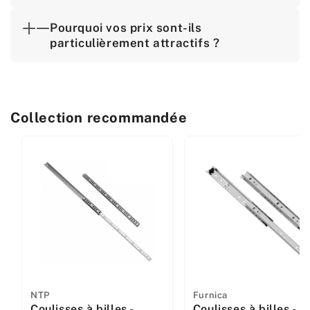
Pourquoi vos prix sont-ils
particulièrement attractifs ?
Collection recommandée
Fabricant
NTP
Fabricant
Furnica
Coulisses à billes -
Coulisses à billes -