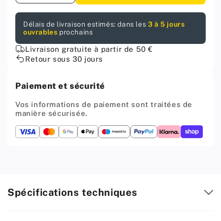
la
la
quantité
quantité
Délais de livraison estimés: dans les
3 à 5 jours
pour
pour
ouvrables
prochains
Fixation
Fixation
pour
pour
Livraison gratuite à partir de 50 €
barre
barre
Retour sous 30 jours
ovale
ovale
de
de
Paiement et sécurité
15x30mm,
15x30mm,
Nickel
Nickel
Vos informations de paiement sont traitées de
manière sécurisée.
Spécifications techniques