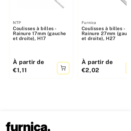
Fabricant
NTP
Fabricant
Furnica
Coulisses à billes -
Coulisses à billes -
:
:
Rainure 17mm (gauche
Rainure 27mm (gauc
et droite), H17
et droite), H27
Prix
À partir de
Prix
À partir de
standard
standard
€1,11
€2,02