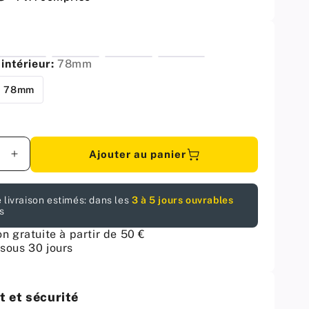
intérieur:
78mm
78mm
Ajouter au panier
er
Augmenter
la
é
quantité
 livraison estimés: dans les
3 à 5 jours ouvrables
pour
s
Passe-
câble
on gratuite à partir de 50 €
en
sous 30 jours
métal
80mm
-
 et sécurité
Argent