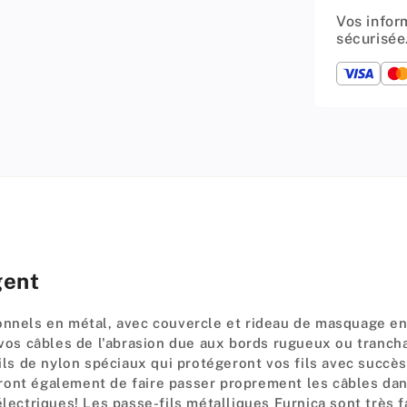
Vos infor
sécurisée
gent
ionnels en métal, avec couvercle et rideau de masquage e
 vos câbles de l'abrasion due aux bords rugueux ou trancha
ils de nylon spéciaux qui protégeront vos fils avec succès,
ront également de faire passer proprement les câbles da
lectriques! Les passe-fils métalliques Furnica sont très fac