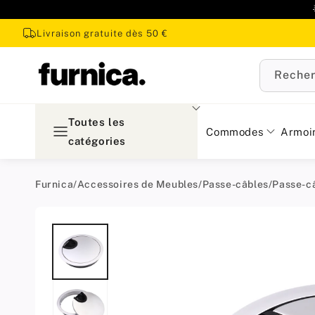
u
ontenu
Livraison gratuite dès 50 €
Recher
Toutes les
Commodes
Armoi
catégories
Furnica
/
Accessoires de Meubles
/
Passe-câbles
/
Passe-c
Passer aux
informations
produit