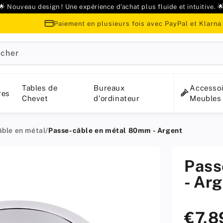
🌟 Nouveau design ! Une expérience d'achat plus fluide et intuitive. 
Paiement en plusieurs fois avec PayPal et Klarna
cher
Tables de
Bureaux
Accessoi
res
Chevet
d'ordinateur
Meubles
âble en métal
/
Passe-câble en métal 80mm - Argent
Pass
- Ar
€7,
Prix
standard