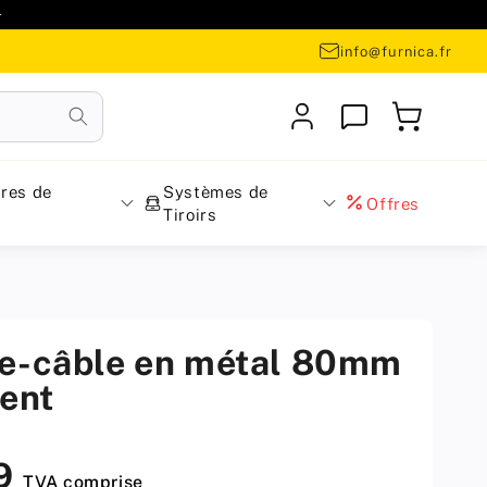

info@furnica.fr
Se
Panier
connecter
res de
Systèmes de
Offres
Tiroirs
e-câble en métal 80mm
gent
89
TVA comprise