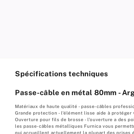
modal
Spécifications techniques
Passe-câble en métal 80mm - Ar
Matériaux de haute qualité - passe-câbles profess
Grande protection - l'élément lisse aide à protéger
Ouverture pour fils de brosse - l'ouverture a des po
les passe-câbles métalliques Furnica vous permett
qui accueillent actuellement la plupart des prises é