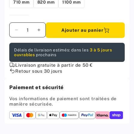
710 mm
820 mm
1100 mm
Quantité
Ajouter au panier
Diminuer
Augmenter
la
la
quantité
quantité
Délais de livraison estimés: dans les
3 à 5 jours
pour
pour
ouvrables
prochains
Pied
Pied
de
de
Livraison gratuite à partir de 50 €
meuble
meuble
Retour sous 30 jours
réglable
réglable
1100mm,
1100mm,
Paiement et sécurité
plaque
plaque
de
de
Vos informations de paiement sont traitées de
montage
montage
manière sécurisée.
ZnAl
ZnAl
-
-
Satin
Satin