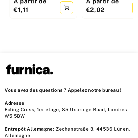
Prix
À partir de
Prix
À partir de
standard
standard
€1,11
€2,02
Vous avez des questions ? Appelez notre bureau !
Adresse
Ealing Cross, 1er étage, 85 Uxbridge Road, Londres
W5 5BW
Entrepôt Allemagne:
Zechenstraße 3, 44536 Lünen,
Allemagne