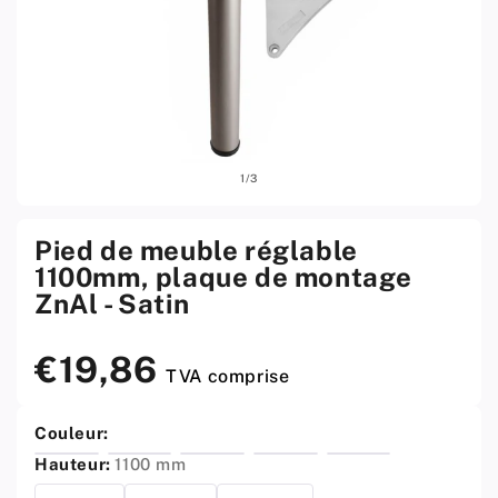
Ouvrir
Ouvri
sur
1
/
3
le
le
média
médi
1
2
w
w
Pied de meuble réglable
menu
men
1100mm, plaque de montage
modal
moda
ZnAl - Satin
€19,86
Prix
TVA comprise
standard
Couleur:
Hauteur:
1100 mm