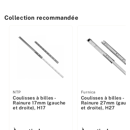
Collection recommandée
Fabricant
NTP
Fabricant
Furnica
Coulisses à billes -
Coulisses à billes -
:
:
Rainure 17mm (gauche
Rainure 27mm (gauc
et droite), H17
et droite), H27