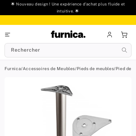
u
🌟 Nouveau design ! Une expérience d'achat plus fluide et
ontenu
intuitive. 🌟
Se
Panie
connecter
Rechercher
Furnica
/
Accessoires de Meubles
/
Pieds de meubles
/
Pied de m
Passer aux
informations
produit