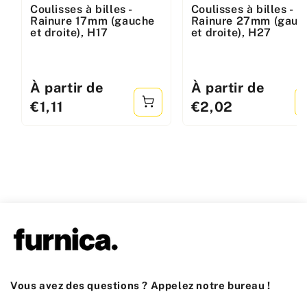
Coulisses à billes -
Coulisses à billes -
:
:
Rainure 17mm (gauche
Rainure 27mm (gauc
et droite), H17
et droite), H27
Prix
À partir de
Prix
À partir de
standard
standard
€1,11
€2,02
Vous avez des questions ? Appelez notre bureau !