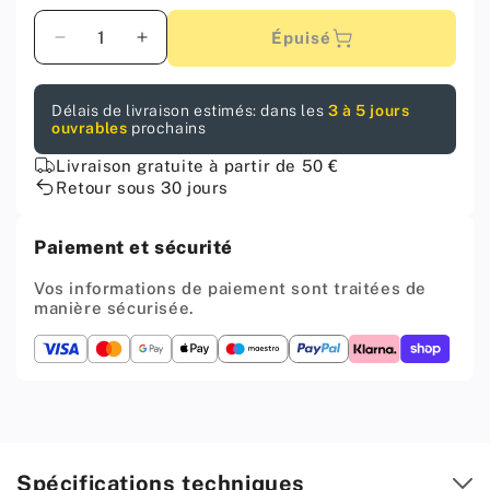
Quantité
Épuisé
Diminuer
Augmenter
la
la
quantité
quantité
Délais de livraison estimés: dans les
3 à 5 jours
pour
pour
ouvrables
prochains
Rangement
Rangement
coulissant
coulissant
Livraison gratuite à partir de 50 €
de
de
Retour sous 30 jours
30
30
cm
cm
Paiement et sécurité
à
à
fermeture
fermeture
Vos informations de paiement sont traitées de
silencieuse
silencieuse
manière sécurisée.
-
-
2
2
paniers
paniers
-
-
Blanc
Blanc
Spécifications techniques