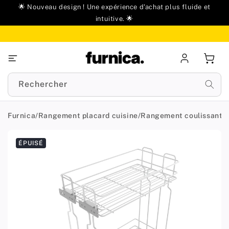
u
🌟 Nouveau design ! Une expérience d'achat plus fluide et
ontenu
intuitive. 🌟
Se
Panie
connecter
Rechercher
Furnica
/
Rangement placard cuisine
/
Rangement coulissant
/
Passer aux
ÉPUISÉ
informations
produit