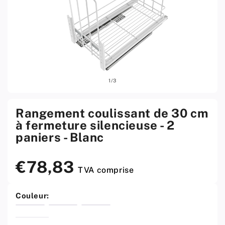
Ouvrir
Ouvri
sur
1
/
3
le
le
média
médi
1
2
w
w
Rangement coulissant de 30 cm
menu
men
à fermeture silencieuse - 2
modal
moda
paniers - Blanc
€78,83
Prix
TVA comprise
standard
Couleur: