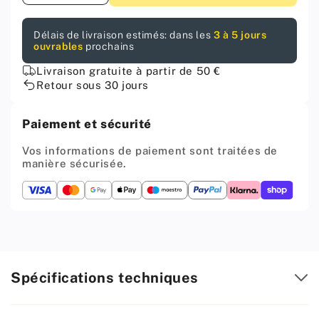
la
la
quantité
quantité
Délais de livraison estimés: dans les
3 à 5 jours
pour
pour
ouvrables
prochains
Vis
Vis
à
à
Livraison gratuite à partir de 50 €
bois
bois
Retour sous 30 jours
PH1
PH1
3.0x16mm
3.0x16mm
Paiement et sécurité
Zinc
Zinc
Blanc
Blanc
Vos informations de paiement sont traitées de
(1000
(1000
manière sécurisée.
pièces)
pièces)
Spécifications techniques