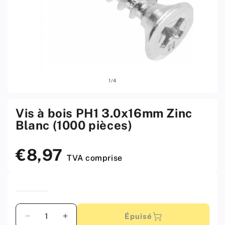
Ouvrir
Ouvri
sur
1
/
4
le
le
média
médi
1
2
w
w
Vis à bois PH1 3.0x16mm Zinc
menu
men
Blanc (1000 pièces)
modal
moda
€8,97
Prix
TVA comprise
standard
Quantité
Épuisé
Diminuer
Augmenter