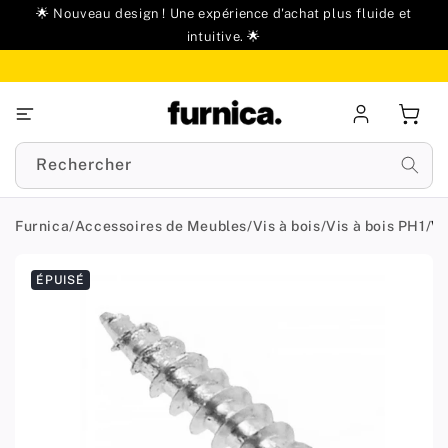
u
🌟 Nouveau design ! Une expérience d'achat plus fluide et
ontenu
intuitive. 🌟
Se
Panie
connecter
Rechercher
Furnica
/
Accessoires de Meubles
/
Vis à bois
/
Vis à bois PH1
/
Vi
Passer aux
ÉPUISÉ
informations
produit