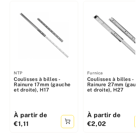
Fabricant
NTP
Fabricant
Furnica
Coulisses à billes -
Coulisses à billes -
:
:
Rainure 17mm (gauche
Rainure 27mm (gauc
et droite), H17
et droite), H27
Prix
À partir de
Prix
À partir de
standard
standard
€1,11
€2,02