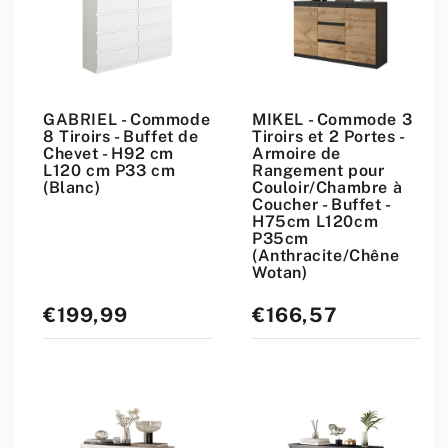
GABRIEL - Commode
MIKEL - Commode 3
8 Tiroirs - Buffet de
Tiroirs et 2 Portes -
Chevet - H92 cm
Armoire de
L120 cm P33 cm
Rangement pour
(Blanc)
Couloir/Chambre à
Coucher - Buffet -
H75cm L120cm
P35cm
(Anthracite/Chêne
Wotan)
€199,99
€166,57
Prix
Prix
standard
standard