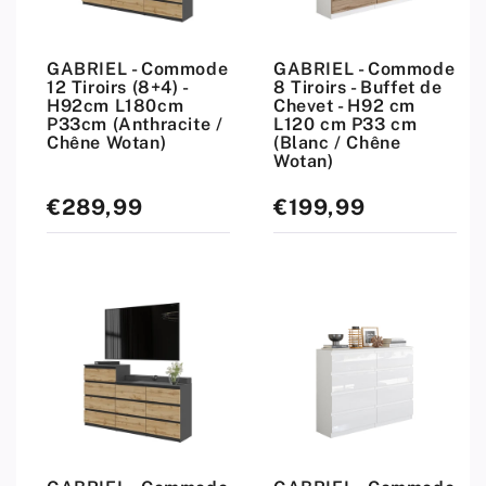
GABRIEL - Commode
GABRIEL - Commode
12 Tiroirs (8+4) -
8 Tiroirs - Buffet de
H92cm L180cm
Chevet - H92 cm
P33cm (Anthracite /
L120 cm P33 cm
Chêne Wotan)
(Blanc / Chêne
Wotan)
€289,99
€199,99
Prix
Prix
standard
standard