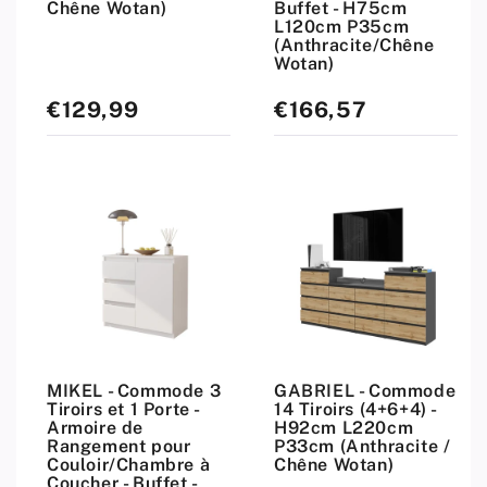
Chêne Wotan)
Buffet - H75cm
L120cm P35cm
(Anthracite/Chêne
Wotan)
€129,99
€166,57
Prix
Prix
standard
standard
MIKEL - Commode 3
GABRIEL - Commode
Tiroirs et 1 Porte -
14 Tiroirs (4+6+4) -
Armoire de
H92cm L220cm
Rangement pour
P33cm (Anthracite /
Couloir/Chambre à
Chêne Wotan)
Coucher - Buffet -