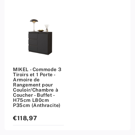
MIKEL - Commode 3
Tiroirs et 1 Porte -
Armoire de
Rangement pour
Couloir/Chambre à
Coucher - Buffet -
H75cm L80cm
P35cm (Anthracite)
€118,97
Prix
standard