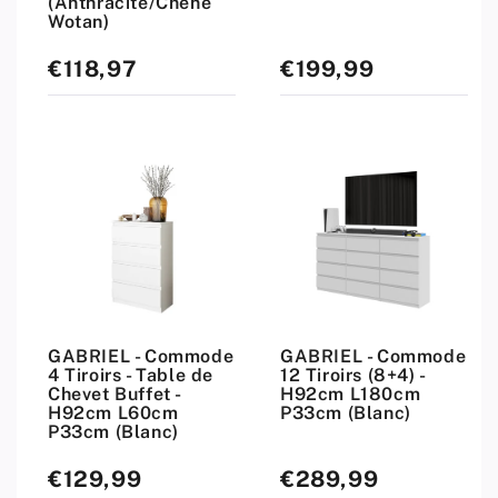
(Anthracite/Chêne
Wotan)
€118,97
€199,99
Prix
Prix
standard
standard
GABRIEL - Commode
GABRIEL - Commode
4 Tiroirs - Table de
12 Tiroirs (8+4) -
Chevet Buffet -
H92cm L180cm
H92cm L60cm
P33cm (Blanc)
P33cm (Blanc)
€129,99
€289,99
Prix
Prix
standard
standard