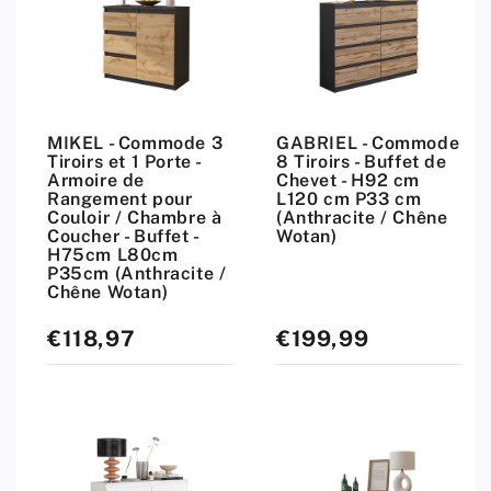
MIKEL - Commode 3
GABRIEL - Commode
Tiroirs et 1 Porte -
8 Tiroirs - Buffet de
Armoire de
Chevet - H92 cm
Rangement pour
L120 cm P33 cm
Couloir / Chambre à
(Anthracite / Chêne
Coucher - Buffet -
Wotan)
H75cm L80cm
P35cm (Anthracite /
Chêne Wotan)
€118,97
€199,99
Prix
Prix
standard
standard