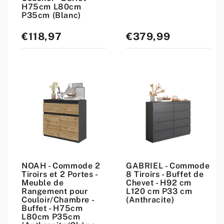
H75cm L80cm
P35cm (Blanc)
€118,97
€379,99
Prix
Prix
standard
standard
NOAH - Commode 2
GABRIEL - Commode
Tiroirs et 2 Portes -
8 Tiroirs - Buffet de
Meuble de
Chevet - H92 cm
Rangement pour
L120 cm P33 cm
Couloir/Chambre -
(Anthracite)
Buffet - H75cm
L80cm P35cm