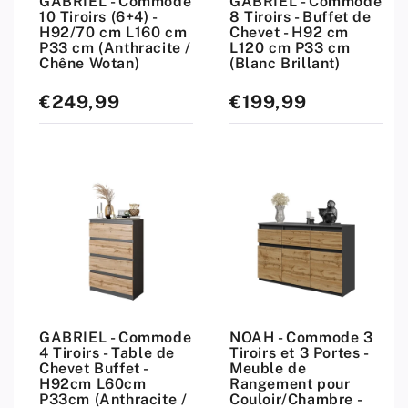
GABRIEL - Commode
GABRIEL - Commode
10 Tiroirs (6+4) -
8 Tiroirs - Buffet de
H92/70 cm L160 cm
Chevet - H92 cm
P33 cm (Anthracite /
L120 cm P33 cm
Chêne Wotan)
(Blanc Brillant)
€249,99
€199,99
Prix
Prix
standard
standard
GABRIEL - Commode
NOAH - Commode 3
4 Tiroirs - Table de
Tiroirs et 3 Portes -
Chevet Buffet -
Meuble de
H92cm L60cm
Rangement pour
P33cm (Anthracite /
Couloir/Chambre -