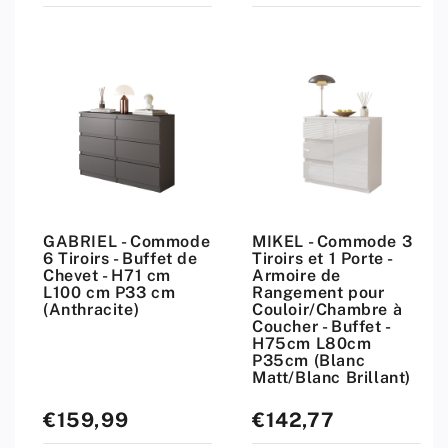
GABRIEL - Commode
MIKEL - Commode 3
6 Tiroirs - Buffet de
Tiroirs et 1 Porte -
Chevet - H71 cm
Armoire de
L100 cm P33 cm
Rangement pour
(Anthracite)
Couloir/Chambre à
Coucher - Buffet -
H75cm L80cm
P35cm (Blanc
Matt/Blanc Brillant)
€159,99
€142,77
Prix
Prix
standard
standard